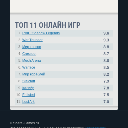
ТОП 11 ОНЛАЙН ИГР
9.6
1.
RAID: Shadow Legends
9.3
2.
War Thunder
8.8
3.
Мир танков
8.7
4.
Crossout
8.6
5.
Mech Arena
8.5
6.
Warface
8.2
7.
Мир кораблей
7.9
8.
Stalcraft
7.8
9.
Калибр
7.5
10.
Enlisted
7.0
11.
Lost Ark
© Shara-Games.ru