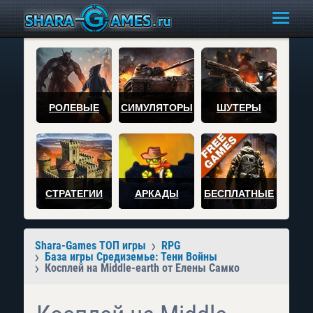
РОЛЕВЫЕ
СИМУЛЯТОРЫ
ШУТЕРЫ
СТРАТЕГИИ
АРКАДЫ
БЕСПЛАТНЫЕ
Shara-Games ТОП игры
RPG
База игры Средиземье: Тени Войны
Косплей на Middle-earth от Елены Самко