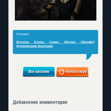
Похожее:
Косплеи Елены Самко (Nerium Oleander)
будоражащие фантазию
Все косплеи
Начать игру
Добавление комментария