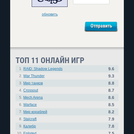
обновить
ТОП 11 ОНЛАЙН ИГР
9.6
1.
RAID: Shadow Legends
9.3
2.
War Thunder
8.8
3.
Мир танков
8.7
4.
Crossout
8.6
5.
Mech Arena
8.5
6.
Warface
8.2
7.
Мир кораблей
7.9
8.
Stalcraft
7.8
9.
Калибр
7.5
10.
Enlisted