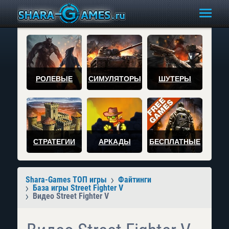
РОЛЕВЫЕ
СИМУЛЯТОРЫ
ШУТЕРЫ
СТРАТЕГИИ
АРКАДЫ
БЕСПЛАТНЫЕ
Shara-Games ТОП игры
Файтинги
База игры Street Fighter V
Видео Street Fighter V