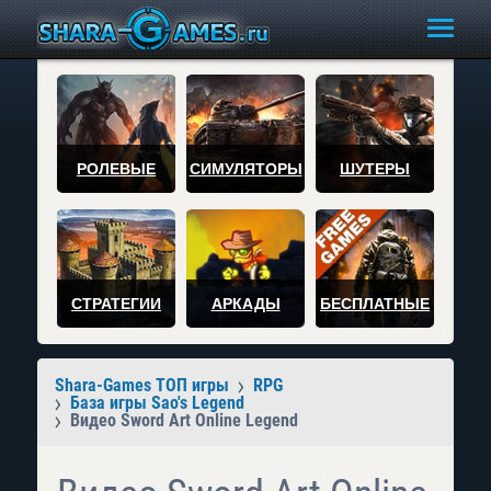
РОЛЕВЫЕ
СИМУЛЯТОРЫ
ШУТЕРЫ
СТРАТЕГИИ
АРКАДЫ
БЕСПЛАТНЫЕ
Shara-Games ТОП игры
RPG
База игры Sao's Legend
Видео Sword Art Online Legend