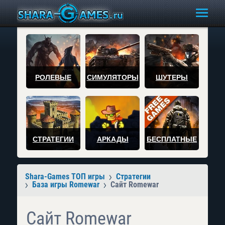
РОЛЕВЫЕ
СИМУЛЯТОРЫ
ШУТЕРЫ
СТРАТЕГИИ
АРКАДЫ
БЕСПЛАТНЫЕ
Shara-Games ТОП игры
Стратегии
База игры Romewar
Сайт Romewar
Сайт Romewar