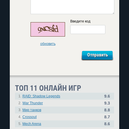
Введите код
обновить
ТОП 11 ОНЛАЙН ИГР
9.6
1.
RAID: Shadow Legends
9.3
2.
War Thunder
8.8
3.
Мир танков
8.7
4.
Crossout
8.6
5.
Mech Arena