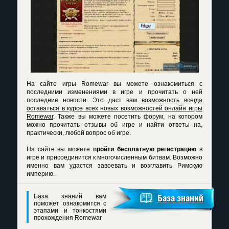
На
сайте игры Romewar
вы можете ознакомиться с
последними изменениями в игре и прочитать о ней
последние новости. Это даст вам
возможность всегда
оставаться в курсе всех новых возможностей онлайн игры
Romewar
. Также вы можете посетить форум, на котором
можно прочитать отзывы об игре и найти ответы на,
практически, любой вопрос об игре.
На сайте вы можете
пройти бесплатную регистрацию
в
игре и присоединится к многочисленным битвам. Возможно
именно вам удастся завоевать и возглавить Римскую
империю.
База знаний вам
База знаний
поможет ознакомится с
этапами и тонкостями
прохождения Romewar