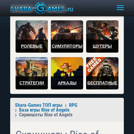
РОЛЕВЫЕ
СИМУЛЯТОРЫ
ШУТЕРЫ
СТРАТЕГИИ
АРКАДЫ
БЕСПЛАТНЫЕ
Shara-Games ТОП игры
RPG
База игры Rise of Angels
Скриншоты Rise of Angels