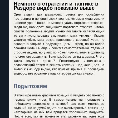
Немного о стратегии и тактике в
Раздоре видео показано выше
Орки ставят два шаманских тотема для ослабления
противника и лечения своих воинов, которым люди успели
нанести урон. Также не мешает убить портового сторожа.
Люди же, наоборот, защищают портового сторожа. Чтобы
спасти положение людям нужно поставить ослабляющий
тотем и использовать заклинания мага «вихрь». Людям
удается убить мага орков, наносящего хороший урон, но
слабого в защите. Следующая цель — жрец, но он более
сложная цель. Он еще и лечится самостоятельно. Удача на
стороне людей, но у них погибает лучник, воин в одиночку
не смог его защитить. Воин разбегается на шамана. Что в
таких случаях делать? Рекомендуют использовать
ослабляющий тотем и вешать «вихри». Под конец боя на
видео к Раздору
видно, как ломают призыв. В последнем
видеоролике оружием у наших героев служат снежки.
Подытожим
В этой игре очень красивые локации и увидеть это можно с
первых минут игры. В самом начале вы попадете в
небольшую деревушку, в которой вас ждет множество
заданий. Но не думайте, что они очень простые, так как над
некоторыми из них вам придется хорошенько подумать.
После того, как вы покинете эту, деревню вас ждет еще