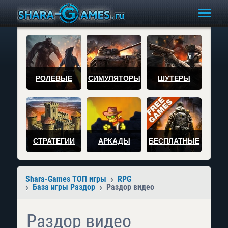
РОЛЕВЫЕ
СИМУЛЯТОРЫ
ШУТЕРЫ
СТРАТЕГИИ
АРКАДЫ
БЕСПЛАТНЫЕ
Shara-Games ТОП игры
RPG
База игры Раздор
Раздор видео
Раздор видео