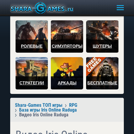
РОЛЕВЫЕ
СИМУЛЯТОРЫ
ШУТЕРЫ
СТРАТЕГИИ
АРКАДЫ
БЕСПЛАТНЫЕ
Shara-Games ТОП игры
RPG
База игры Iris Online Raduga
Видео Iris Online Raduga