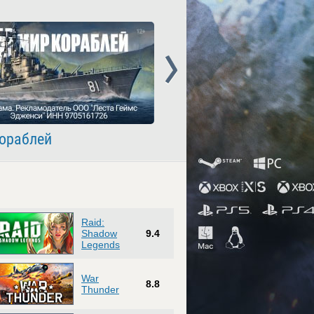
Next
ораблей
Crossout
Raid:
Shadow
9.4
Legends
War
8.8
Thunder