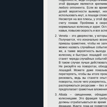
подробности, ведь сосредотачивае
этой фракции являются крепким
любого оппонента. Если во время
долей вероятности выживут, не
использовать кнут, а лошади спок
Несмотря на все плюсы, у этой фр
счету гонкам. Проблема в скор
нормальных колесниц и ауриг. Ост
навык, повысив скорость и все асп
Veneta
– это дворянство, у котор
Получается, что изначально возн
приказы грамотнее, чтобы не заг
можно назвать случайные события
же, а также вероятность выхода
колесниц и быстрых лошадей со
станет череда случайных событий
В таком случае лучше действоват
Не рискуйте на поворотах, обход
лошадей. Можете даже показыва
перетерпеть, чтобы вы итоге прок
рисковать, ведь вы станете опыт
повороты, после чего ускоряетесь,
распоряжаться ресурсами – без э
предполагает грамотные вложения
Albata
– священники, обладаю
колесницами. Это фракция требу
должны отрабатываться во время 
фракцию. Ждите, пока не появятся