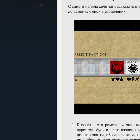
С самого начала хочется рассказать о 
до самой сложной в управлении.
Russata
– это римские чемпионы
ауригами. Ауриги – это возницы 
целые схватки, обычно заканчива