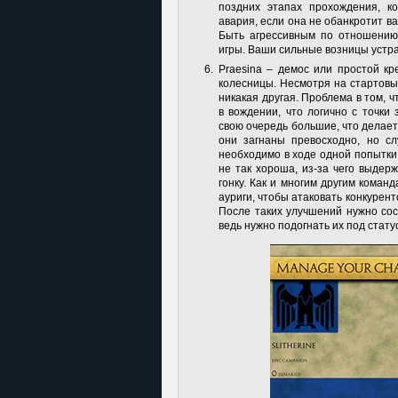
поздних этапах прохождения, к
авария, если она не обанкротит ва
Быть агрессивным по отношению
игры. Ваши сильные возницы устра
Praesina
– демос или простой кр
колесницы. Несмотря на стартовы
никакая другая. Проблема в том, 
в вождении, что логично с точки 
свою очередь большие, что делает
они загнаны превосходно, но сл
необходимо в ходе одной попытки
не так хороша, из-за чего выдер
гонку. Как и многим другим коман
ауриги, чтобы атаковать конкурен
После таких улучшений нужно сос
ведь нужно подогнать их под стату