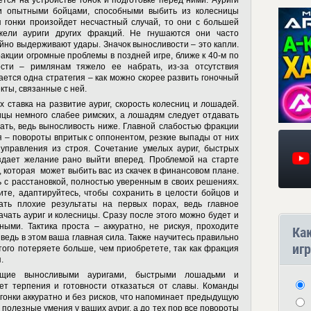
тся на устройстве гонок и подготовке перед ними. Ауриги
и опытными бойцами, способными выбить из колесницы
 гонки произойдет несчастный случай, то они с большей
жели ауриги других фракций. Не гнушаются они часто
ойно выдерживают удары. Значок выносливости – это капли.
акции огромные проблемы в поздней игре, ближе к 40-м по
ости – римлянам тяжело ее набрать, из-за отсутствия
ается одна стратегия – как можно скорее развить гоночный
екты, связанные с ней.
ых ставка на развитие ауриг, скорость колесниц и лошадей.
ицы немного слабее римских, а лошадям следует отдавать
нать, ведь выносливость ниже. Главной слабостью фракции
 – повороты впритык с оппонентом, резкие выпады от них
 управления из строя. Сочетание умелых ауриг, быстрых
здает желание рано выйти вперед. Проблемой на старте
, которая
может выбить вас из скачек в финансовом плане.
ь с расстановкой, полностью уверенным в своих решениях.
ите, адаптируйтесь, чтобы сохранить в целости бойцов и
ть плохие результаты на первых порах, ведь главное
ачать ауриг и колесницы. Сразу после этого можно будет и
ными. Тактика проста – аккуратно, не рискуя, проходите
Ка
 ведь в этом ваша главная сила. Также научитесь правильно
игр
того потеряете больше, чем приобретете, так как фракция
.
щие выносливыми ауригами, быстрыми лошадьми и
ет терпения и готовности отказаться от славы. Команды
гонки аккуратно и без рисков, что напоминает предыдущую
 полезные умения у ваших ауриг, а до тех пор все повороты