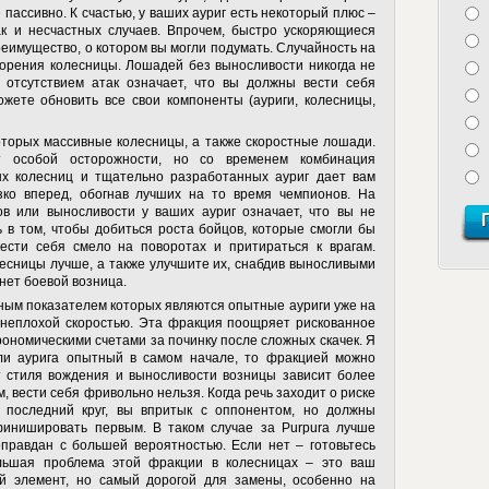
 пассивно. К счастью, у ваших ауриг есть некоторый плюс –
к и несчастных случаев. Впрочем, быстро ускоряющиеся
реимущество, о котором вы могли подумать. Случайность на
корения колесницы. Лошадей без выносливости никогда не
с отсутствием атак означает, что вы должны вести себя
ожете обновить все свои компоненты (ауриги, колесницы,
оторых массивные колесницы, а также скоростные лошади.
т особой осторожности, но со временем комбинация
х колесниц и тщательно разработанных ауриг дает вам
зко вперед, обогнав лучших на то время чемпионов. На
ов или выносливости у ваших ауриг означает, что вы не
ь в том, чтобы добиться роста бойцов, которые смогли бы
вести себя смело на поворотах и притираться к врагам.
есницы лучше, а также улучшите их, снабдив выносливыми
нет боевой возница.
вным показателем которых являются опытные ауриги уже на
 неплохой скоростью. Эта фракция поощряет рискованное
рономическими счетами за починку после сложных скачек. Я
сли аурига опытный в самом начале, то фракцией можно
от стиля вождения и выносливости возницы зависит более
, вести себя фривольно нельзя. Когда речь заходит о риске
 последний круг, вы впритык с оппонентом, но должны
 финишировать первым. В таком случае за
Purpura
лучше
 оправдан с большей вероятностью. Если нет – готовьтесь
льшая проблема этой фракции в колесницах – это ваш
й элемент, но самый дорогой для замены, особенно на