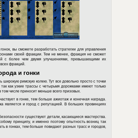
т гонок, вы сможете разработать стратегии для управления
ронами своей фракции. Тем не менее, фракция не сможет
дей с более чем двумя улучшениями, превышающими их
 всех фракций.
орода и гонки
 широкую римскую колею. Тут все довольно просто с точки
 так как узкие трассы с четырьмя дорожками имеют только
в том числе приносит меньше всего призовых.
частвует в гонке, тем больше ажиотаж и конечная награда.
а является и город с репутацией. В больших провинциях
безопасности существуют детали, касающиеся мастерства.
собому принципу, и именно поэтому опытность возниц так
ть в гонках, тем больше повидают разных трасс и городов,