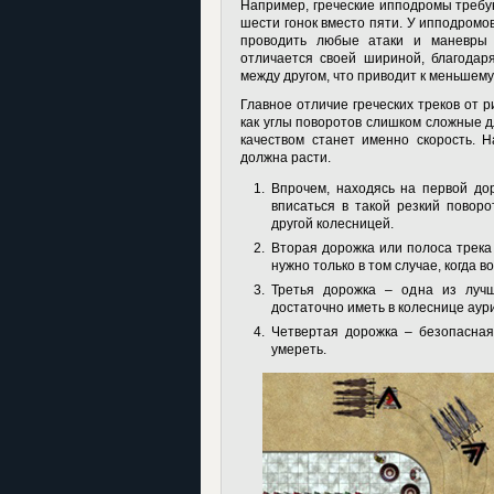
Например, греческие ипподромы требую
шести гонок вместо пяти. У ипподромов
проводить любые атаки и маневры 
отличается своей шириной, благодар
между другом, что приводит к меньшему 
Главное отличие греческих треков от р
как углы поворотов слишком сложные д
качеством станет именно скорость. 
должна расти.
Впрочем, находясь на первой дор
вписаться в такой резкий поворо
другой колесницей.
Вторая дорожка или полоса трека 
нужно только в том случае, когда 
Третья дорожка – одна из луч
достаточно иметь в колеснице аури
Четвертая дорожка – безопасная,
умереть.