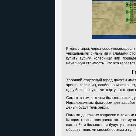
К концу игры, через сорок-восемьдеся
уникальными сильными и слабыми сто
купить ауригу, колесницу или лоша
начальную стоимость. Это что касается
Г
Хороший стартовый город должен иметь
зрения колесниц, особенно массивных,
одну безопасную – четвертую, которая 
Секрет в том, что чем больше возниц у
Немаловажным фактором для заработк
деньги будут течь рекой.
Помимо денежных вопросов и техники 
Каждая трасса построена по своему о
важна. Чем больше они будут участвова
обрастут новыми способностями и т.д.