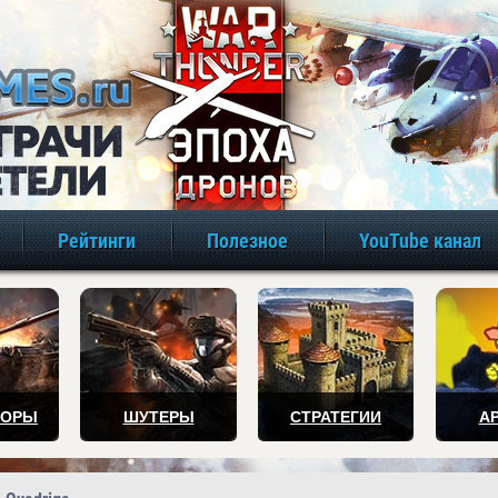
игры онлайн бе
Рейтинги
Полезное
YouTube канал
ТОРЫ
ШУТЕРЫ
СТРАТЕГИИ
А