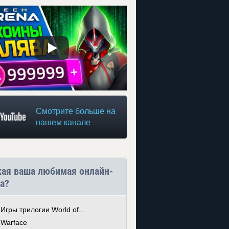
Смотрите больше на
нашем канале
кая ваша любимая онлайн-
а?
Игры трилогии World of...
Warface