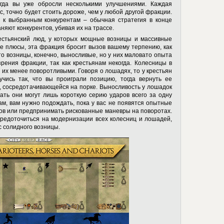
огда вы уже обросли несколькими улучшениями. Каждая
с, точно будет стоить дороже, чем у любой другой фракции.
 к выбранным конкурентам – обычная стратегия в конце
няют конкурентов, убивая их на трассе.
естьянский люд, у которых мощные возницы и массивные
е плюсы, эта фракция бросит вызов вашему терпению, как
что возницы, конечно, выносливые, но у них маловато опыта
зрения фракции, так как крестьянам некогда. Колесницы в
 их менее поворотливыми. Говоря о лошадях, то у крестьян
учись так, что вы проиграли позицию, тогда вернуть ее
, сосредотачивающейся на порке. Выносливость у лошадок
жать они могут лишь короткую серию ударов всего за одну
дам, вам нужно подождать, пока у вас не появятся опытные
тов или предпринимать рискованные маневры на поворотах.
редоточиться на модернизации всех колесниц и лошадей,
с солидного возницы.