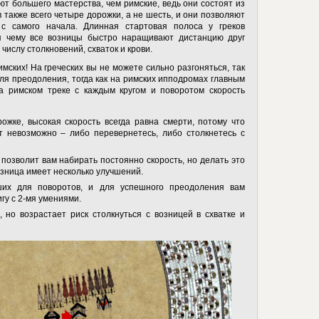
т большего мастерства, чем римские, ведь они состоят из
 также всего четыре дорожки, а не шесть, и они позволяют
с самого начала. Длинная стартовая полоса у греков
я чему все возницы быстро наращивают дистанцию друг
числу столкновений, схваток и крови.
имских! На греческих вы не можете сильно разгоняться, так
ля преодоления, тогда как на римских ипподромах главным
На римском треке с каждым кругом и поворотом скорость
ожке, высокая скорость всегда равна смерти, потому что
т невозможно – либо перевернетесь, либо столкнетесь с
позволит вам набирать постоянно скорость, но делать это
возница имеет несколько улучшений.
ших для поворотов, и для успешного преодоления вам
гу с 2-мя умениями.
 но возрастает риск столкнуться с возницей в схватке и