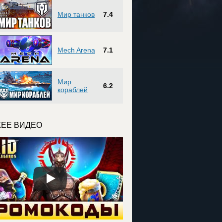
Мир танков
7.4
Mech Arena
7.1
Мир
6.2
кораблей
ЕЕ ВИДЕО