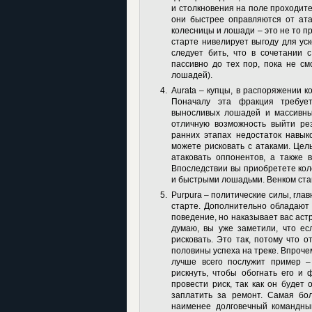
и столкновения на поле проходите
они быстрее оправляются от ата
колесницы и лошади – это не то п
старте нивелирует выгоду для ус
следует бить, что в сочетании 
пассивно до тех пор, пока не см
лошадей).
Aurata
– купцы, в распоряжении к
Поначалу эта фракция требуе
выносливых лошадей и массивны
отличную возможность выйти ре
ранних этапах недостаток навык
можете рисковать с атаками. Цел
атаковать оппонентов, а также 
Впоследствии вы приобретете кол
и быстрыми лошадьми. Венком ста
Purpura
– политические силы, гла
старте. Дополнительно обладают
поведение, но наказывает вас аст
думаю, вы уже заметили, что е
рисковать. Это так, потому что 
половины успеха на треке. Впрочем
лучше всего послужит пример –
рискнуть, чтобы обогнать его и
провести риск, так как он будет
заплатить за ремонт. Самая бо
наименее долговечный командны