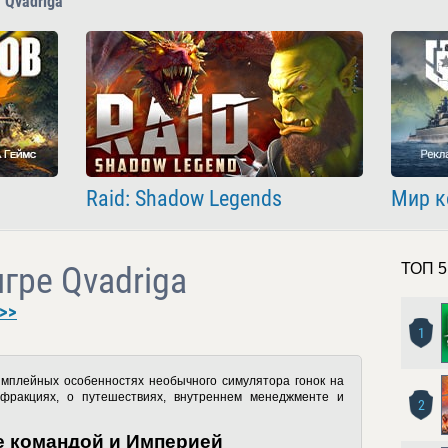
 Qvadriga
Raid: Shadow Legends
Мир к
игре Qvadriga
ТОП 5
>>
1
ймплейных особенностях необычного симулятора гонок на
фракциях, о путешествиях, внутреннем менеджменте и
2
е командой и Империей