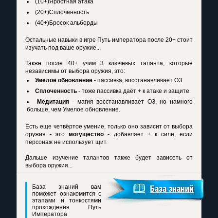
(10+)Яростная атака
(20+)Сплоченность
(40+)Бросок альберды
Остальные навыки в игре Путь императора после 20+ стоит
изучать под ваше оружие...
Также после 40+ учим 3 ключевых таланта, которые
независимы от выбора оружия, это:
Умелое обновление
- пассивка, восстанавливает ОЗ
Сплоченность
- тоже пассивка даёт + к атаке и защите
Медитация
- магия восстанавливает ОЗ, но намного
больше, чем Умелое обновление.
Есть еще четвёртое умение, только оно зависит от выбора
оружия - это
могущество
- добавляет + к силе, если
персонаж не использует щит.
Дальше изучение талантов также будет зависеть от
выбора оружия...
База знаний вам
База знаний
поможет ознакомится с
этапами и тонкостями
прохождения Путь
Императора