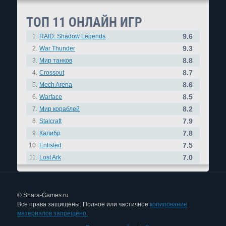
ТОП 11 ОНЛАЙН ИГР
9.6
1.
RAID: Shadow Legends
9.3
2.
War Thunder
8.8
3.
Мир танков
8.7
4.
Crossout
8.6
5.
Mech Arena
8.5
6.
Warface
8.2
7.
Мир кораблей
7.9
8.
Stalcraft
7.8
9.
Калибр
7.5
10.
Enlisted
7.0
11.
Lost Ark
© Shara-Games.ru
Все права защищены. Полное или частичное
копирование
материалов запрещено.