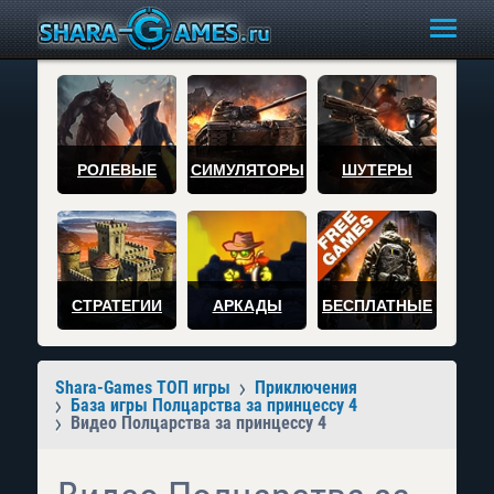
РОЛЕВЫЕ
СИМУЛЯТОРЫ
ШУТЕРЫ
СТРАТЕГИИ
АРКАДЫ
БЕСПЛАТНЫЕ
Shara-Games ТОП игры
Приключения
База игры Полцарства за принцессу 4
Видео Полцарства за принцессу 4