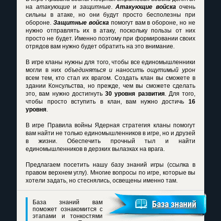
на
атакующие
и
защитные
.
Атакующие войска
очень
сильны в атаке, но они будут просто бесполезны при
обороне.
Защитные войска
помогут вам в обороне, но не
нужно отправлять их в атаку, поскольку пользы от них
просто не будет. Именно поэтому при формировании своих
отрядов вам нужно будет обратить на это внимание.
В игре кланы нужны для того, чтобы все единомышленники
могли в них
объединяться и наносить ощутимый урон
всем тем, кто стал их врагом. Создать клан вы сможете в
здании Консульства, но прежде, чем вы сможете сделать
это, вам нужно достигнуть
30 уровня развития
. Для того,
чтобы просто вступить в клан, вам нужно достичь
16
уровня
.
В игре
Правила войны Ядерная стратегия кланы
помогут
вам найти не только единомышленников в игре, но и друзей
в жизни. Обеспечить прочный тыл и найти
единомышленников в дерзких вылазках на врага.
Предлагаем посетить нашу базу знаний игры (ссылка в
правом верхнем углу). Многие вопросы по игре, которые вы
хотели задать, но стеснялись, освещены именно там.
База знаний вам
База знаний
поможет ознакомится с
этапами и тонкостями