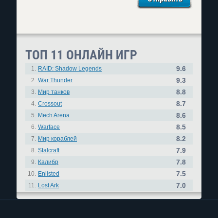
ТОП 11 ОНЛАЙН ИГР
9.6
1.
RAID: Shadow Legends
9.3
2.
War Thunder
8.8
3.
Мир танков
8.7
4.
Crossout
8.6
5.
Mech Arena
8.5
6.
Warface
8.2
7.
Мир кораблей
7.9
8.
Stalcraft
7.8
9.
Калибр
7.5
10.
Enlisted
7.0
11.
Lost Ark