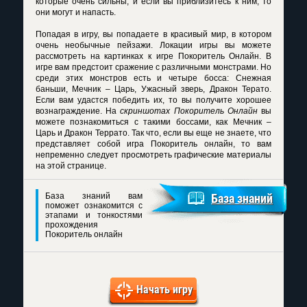
которые очень сильны, и если вы приблизитесь к ним, то
они могут и напасть.
Попадая в игру, вы попадаете в красивый мир, в котором
очень необычные пейзажи. Локации игры вы можете
рассмотреть на
картинках к игре Покоритель Онлайн
. В
игре вам предстоит сражение с различными монстрами. Но
среди этих монстров есть и четыре босса: Снежная
баньши, Мечник – Царь, Ужасный зверь, Дракон Терато.
Если вам удастся победить их, то вы получите хорошее
вознаграждение. На
скриншотах Покоритель Онлайн
вы
можете познакомиться с такими боссами, как Мечник –
Царь и Дракон Террато. Так что, если вы еще не знаете, что
представляет собой игра Покоритель онлайн, то вам
непременно следует просмотреть графические материалы
на этой странице.
База знаний вам
База знаний
поможет ознакомится с
этапами и тонкостями
прохождения
Покоритель онлайн
Начать игру