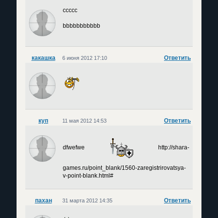
ccccc
bbbbbbbbbbb
какашка
Ответить
6 июня 2012 17:10
куп
Ответить
11 мая 2012 14:53
dfwefwe
http://shara-
games.ru/point_blank/1560-zaregistrirovatsya-
v-point-blank.html#
пахан
Ответить
31 марта 2012 14:35