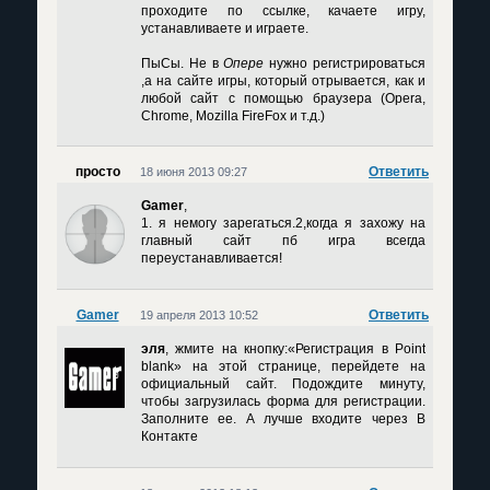
проходите по ссылке, качаете игру,
устанавливаете и играете.
ПыСы. Не в
Опере
нужно регистрироваться
,а на сайте игры, который отрывается, как и
любой сайт с помощью браузера (Opera,
Chrome, Mozilla FireFox и т.д.)
просто
Ответить
18 июня 2013 09:27
Gamer
,
1. я немогу зарегаться.2,когда я захожу на
главный сайт пб игра всегда
переустанавливается!
Gamer
Ответить
19 апреля 2013 10:52
эля
, жмите на кнопку:«Регистрация в Point
blank» на этой странице, перейдете на
официальный сайт. Подождите минуту,
чтобы загрузилась форма для регистрации.
Заполните ее. А лучше входите через В
Контакте