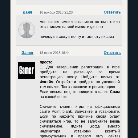
Даня
Ответить
16 ноября 2013 21:20
мне пишет имеил я написал патом отсила
етса письмо на мой имеил и где оно
почему я в хожу в почту и там нету письма
Gamer
Ответить
18 июня 2013 16:44
просто
,
1. Для завершении регистрации в игре
пройдите на указанную во время
регистрацию почту. Найдите писмо от
Фогейм
. Откройте и пройдите по указанной
там ссылке. Так вы закончите регистрацию.
Если письма нет, то поищите в папке
Спам
на вашей почте.
Скачайте клиент игры на официальном
сайте Point blank. Запустите и установите.
Если по какой-то причине снова будет
скачиваться игра, то не запускайте вновь
скачиваемое. Ждите ,когда вместо
индикатора установки (желтый
прямоугольник в правом углу сайта)