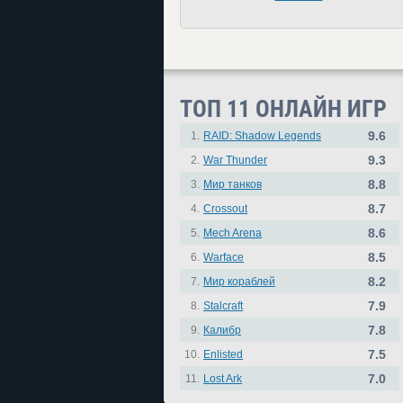
ТОП 11 ОНЛАЙН ИГР
9.6
1.
RAID: Shadow Legends
9.3
2.
War Thunder
8.8
3.
Мир танков
8.7
4.
Crossout
8.6
5.
Mech Arena
8.5
6.
Warface
8.2
7.
Мир кораблей
7.9
8.
Stalcraft
7.8
9.
Калибр
7.5
10.
Enlisted
7.0
11.
Lost Ark