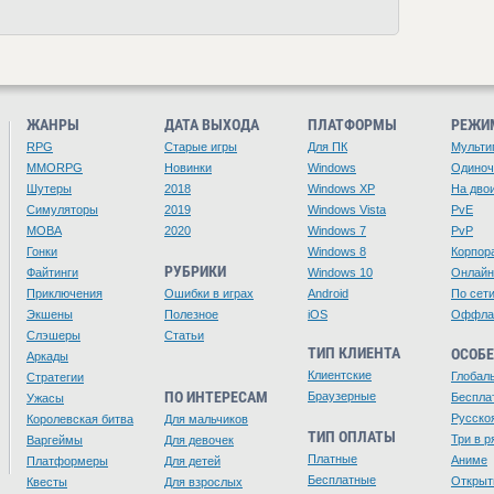
ЖАНРЫ
ДАТА ВЫХОДА
ПЛАТФОРМЫ
РЕЖИ
RPG
Старые игры
Для ПК
Мульти
MMORPG
Новинки
Windows
Одино
Шутеры
2018
Windows XP
На дво
Симуляторы
2019
Windows Vista
PvE
MOBA
2020
Windows 7
PvP
Гонки
Windows 8
Корпор
РУБРИКИ
Файтинги
Windows 10
Онлайн
Приключения
Ошибки в играх
Android
По сет
Экшены
Полезное
iOS
Оффла
Слэшеры
Статьи
ТИП КЛИЕНТА
ОСОБ
Аркады
Клиентские
Глобал
Стратегии
ПО ИНТЕРЕСАМ
Браузерные
Беспла
Ужасы
Русско
Королевская битва
Для мальчиков
ТИП ОПЛАТЫ
Три в р
Варгеймы
Для девочек
Платные
Аниме
Платформеры
Для детей
Бесплатные
Открыт
Квесты
Для взрослых