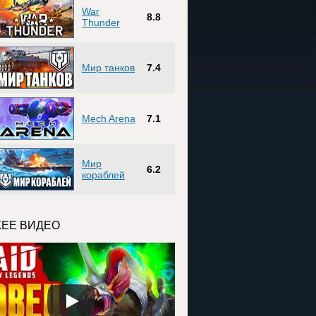
War
8.8
Thunder
Мир танков
7.4
Mech Arena
7.1
Мир
6.2
кораблей
ЕЕ ВИДЕО