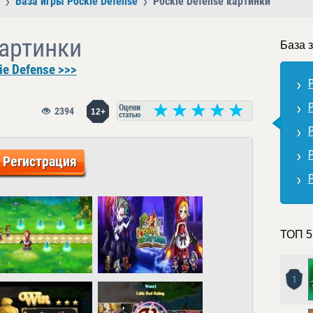
База игры Pockie Defense
Pockie Defense картинки
картинки
База 
e Defense >>>
2394
12+
Регистрация
ТОП 5
1