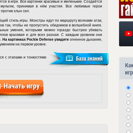
ится в игре. Все картинки красивые и миленькие. Создаётся
 мультик, принимая в нём участия. Все любимые герои
 против злых сил.
щий стиль игры. Монстры идут по маршруту волнами атак,
ов так, чтобы не пропустить обидчиков в волшебной книге.
ьные умения, которыми можно гораздо быстрее убивать
ллов красивая и для всех разная. С каждым уровнем они
м.
На
картинках Pockie Defense
увидите
огненное дыхание,
умением на первом уровне.
ся с этапами и тонкостями
База знаний
Ка
игр
Начать игру