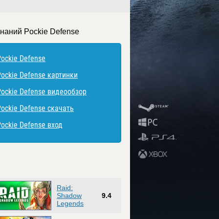
знаний Pockie Defense
Pockie Defense
Pockie Defense картинки
Pockie Defense видеообзор
Pockie Defense скачать
Pockie Defense вход
Raid:
Shadow
9.4
Legends