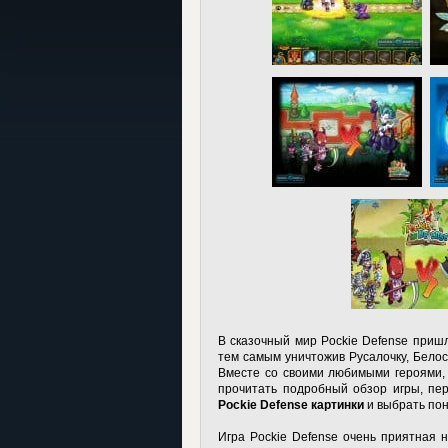
В сказочный мир Pockie Defense пришл
тем самым уничтожив Русалочку, Белос
Вместе со своими любимыми героями,
прочитать подробный обзор игры, пер
Pockie Defense картинки
и выбрать пон
Игра Pockie Defense очень приятная н