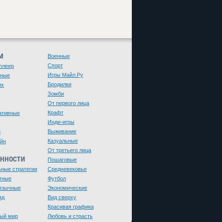
М
Военные
Спорт
плеер
Игры Майл.Ру
чные
Бродилки
их
Зомби
От первого лица
Крафт
ативные
Инди-игры
Выживание
и
Казуальные
йн
От третьего лица
ЕННОСТИ
Пошаговые
ьные стратегии
Средневековье
тные
Футбол
язычные
Экономические
яд
Вид сверху
Красивая графика
ый мир
Любовь и страсть