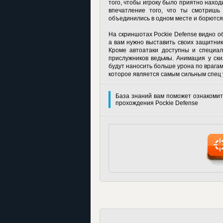
того, чтобы игроку было приятно наход
впечатление того, что ты смотришь
объединились в одном месте и борются
На
скриншотах Pockie Defense
видно об
а вам нужно выставить своих защитник
Кроме автоатаки доступны и специал
прислужников ведьмы. Анимация у ски
будут наносить больше урона по врага
которое является самым сильным спец 
База знаний вам поможет ознакомит
прохождения Pockie Defense