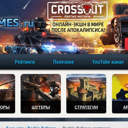
игры онлайн бе
Рейтинги
Полезное
YouTube канал
ТОРЫ
ШУТЕРЫ
СТРАТЕГИИ
А