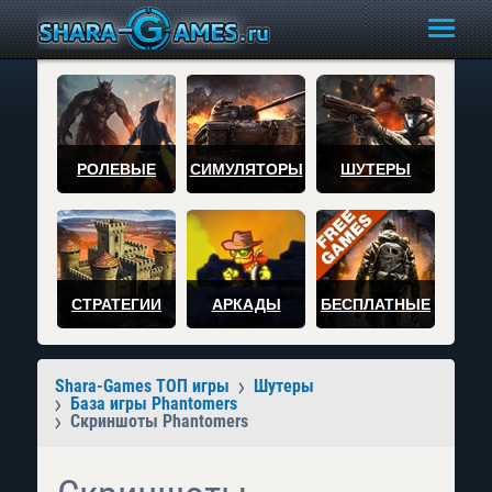
РОЛЕВЫЕ
СИМУЛЯТОРЫ
ШУТЕРЫ
СТРАТЕГИИ
АРКАДЫ
БЕСПЛАТНЫЕ
Shara-Games ТОП игры
Шутеры
База игры Phantomers
Скриншоты Phantomers