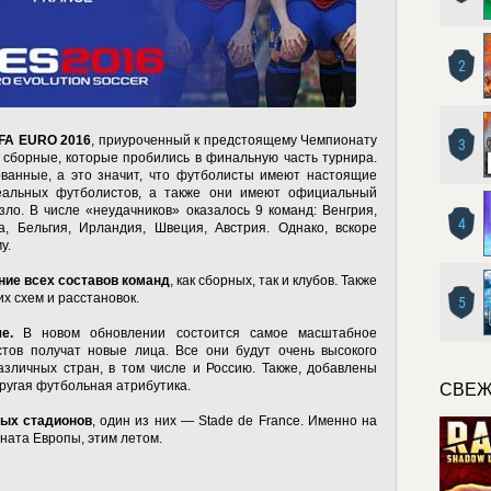
2
FA EURO 2016
, приуроченный к предстоящему Чемпионату
3
 сборные, которые пробились в финальную часть турнира.
ованные, а это значит, что футболисты имеют настоящие
еальных футболистов, а также они имеют официальный
ло. В числе «неудачников» оказалось 9 команд: Венгрия,
4
, Бельгия, Ирландия, Швеция, Австрия. Однако, вскоре
у.
ние всех составов команд
, как сборных, так и клубов. Также
х схем и расстановок.
5
е.
В новом обновлении состоится самое масштабное
тов получат новые лица. Все они будут очень высокого
азличных стран, в том числе и Россию. Также, добавлены
ругая футбольная атрибутика.
СВЕЖ
ных стадионов
, один из них — Stade de France. Именно на
ната Европы, этим летом.