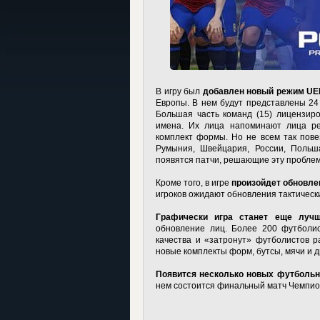
В игру был
добавлен новый режим UE
Европы. В нем будут представлены 24
Большая часть команд (15) лицензир
имена. Их лица напоминают лица р
комплект формы. Но не всем так повез
Румыния, Швейцария, России, Польша
появятся патчи, решающие эту проблем
Кроме того, в игре
произойдет обновле
игроков ожидают обновления тактически
Графически игра станет еще лучш
обновление лиц. Более 200 футболис
качества и «затронут» футболистов р
новые комплекты форм, бутсы, мячи и д
Появится несколько новых футболь
нем состоится финальный матч Чемпио