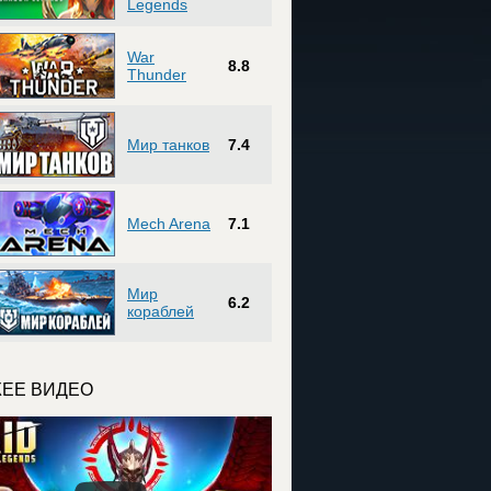
Legends
War
8.8
Thunder
Мир танков
7.4
Mech Arena
7.1
Мир
6.2
кораблей
ЕЕ ВИДЕО