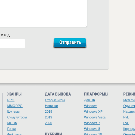
те код
ЖАНРЫ
ДАТА ВЫХОДА
ПЛАТФОРМЫ
РЕЖИ
RPG
Старые игры
Для ПК
Мульти
MMORPG
Новинки
Windows
Одино
Шутеры
2018
Windows XP
На дво
Симуляторы
2019
Windows Vista
PvE
MOBA
2020
Windows 7
PvP
Гонки
Windows 8
Корпор
РУБРИКИ
Файтинги
Windows 10
Онлайн