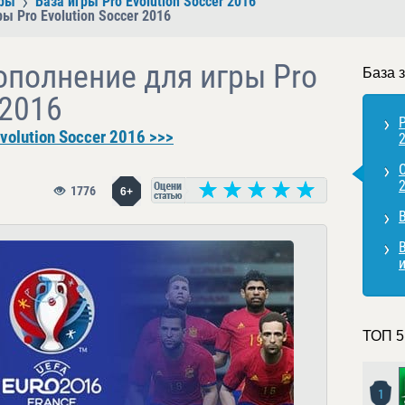
ры
База игры Pro Evolution Soccer 2016
 Pro Evolution Soccer 2016
ополнение для игры Pro
База з
 2016
P
volution Soccer 2016 >>>
1776
6+
В
и
ТОП 5
1