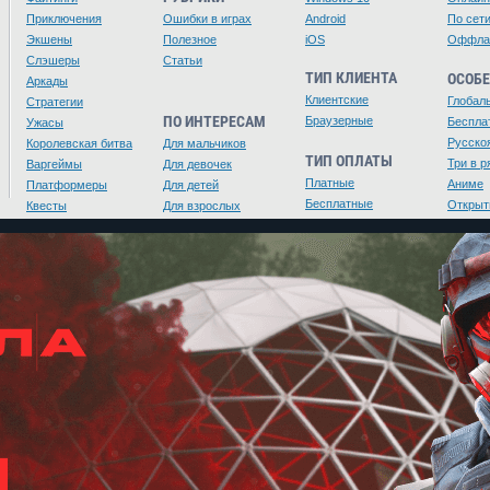
Приключения
Ошибки в играх
Android
По сет
Экшены
Полезное
iOS
Оффла
Слэшеры
Статьи
ТИП КЛИЕНТА
ОСОБ
Аркады
Клиентские
Глобал
Стратегии
ПО ИНТЕРЕСАМ
Браузерные
Беспла
Ужасы
Русско
Королевская битва
Для мальчиков
ТИП ОПЛАТЫ
Три в р
Варгеймы
Для девочек
Платные
Аниме
Платформеры
Для детей
Бесплатные
Открыт
Квесты
Для взрослых