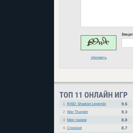
Введи
обновить
ТОП 11 ОНЛАЙН ИГР
9.6
1.
RAID: Shadow Legends
9.3
2.
War Thunder
8.8
3.
Мир танков
8.7
4.
Crossout