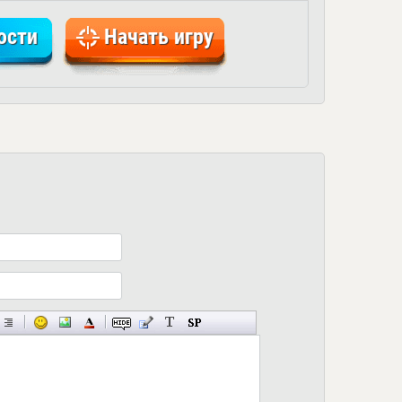
ости
Начать игру