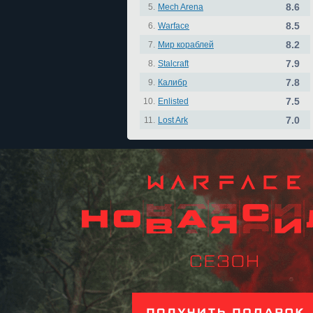
8.6
5.
Mech Arena
8.5
6.
Warface
8.2
7.
Мир кораблей
7.9
8.
Stalcraft
7.8
9.
Калибр
7.5
10.
Enlisted
7.0
11.
Lost Ark