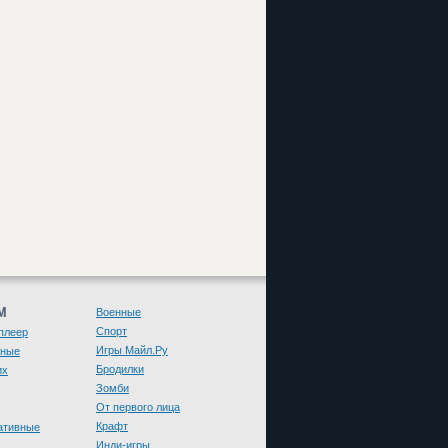
М
Военные
Спорт
плеер
Игры Майл.Ру
чные
Бродилки
их
Зомби
От первого лица
Крафт
ативные
Инди-игры