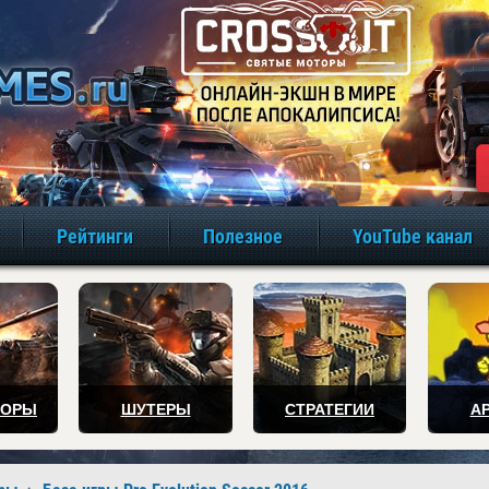
игры онлайн бе
Рейтинги
Полезное
YouTube канал
ТОРЫ
ШУТЕРЫ
СТРАТЕГИИ
А