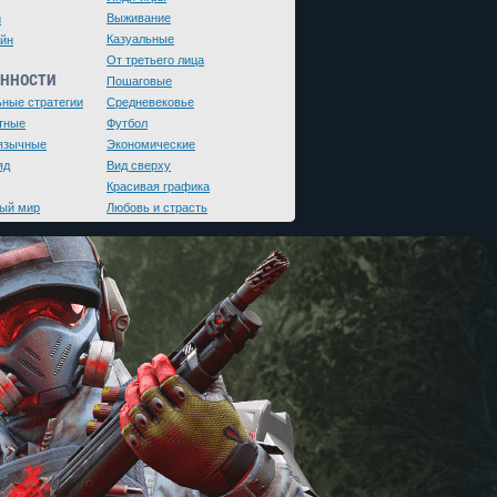
Выживание
и
Казуальные
йн
От третьего лица
ЕННОСТИ
Пошаговые
ьные стратегии
Средневековье
тные
Футбол
язычные
Экономические
яд
Вид сверху
Красивая графика
ый мир
Любовь и страсть