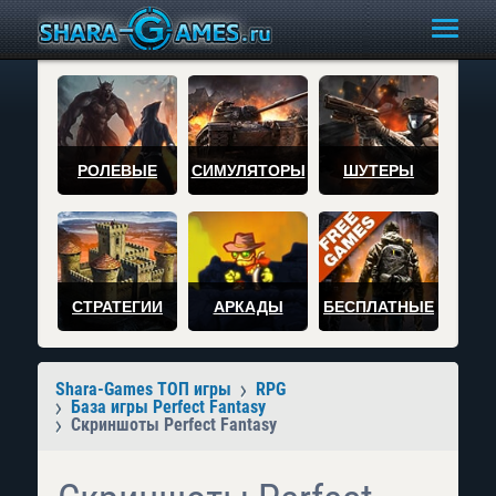
РОЛЕВЫЕ
СИМУЛЯТОРЫ
ШУТЕРЫ
СТРАТЕГИИ
АРКАДЫ
БЕСПЛАТНЫЕ
Shara-Games ТОП игры
RPG
База игры Perfect Fantasy
Скриншоты Perfect Fantasy