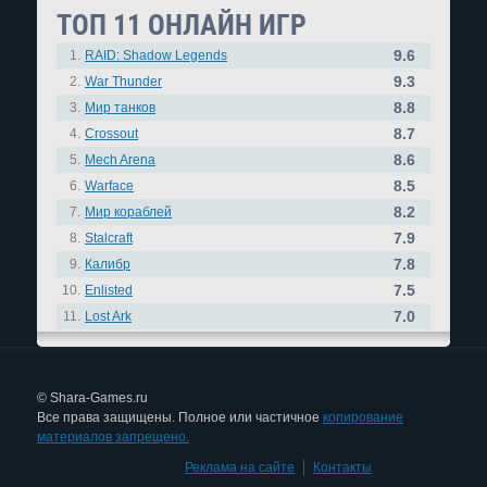
ТОП 11 ОНЛАЙН ИГР
9.6
1.
RAID: Shadow Legends
9.3
2.
War Thunder
8.8
3.
Мир танков
8.7
4.
Crossout
8.6
5.
Mech Arena
8.5
6.
Warface
8.2
7.
Мир кораблей
7.9
8.
Stalcraft
7.8
9.
Калибр
7.5
10.
Enlisted
7.0
11.
Lost Ark
© Shara-Games.ru
Все права защищены. Полное или частичное
копирование
материалов запрещено.
Реклама на сайте
|
Контакты