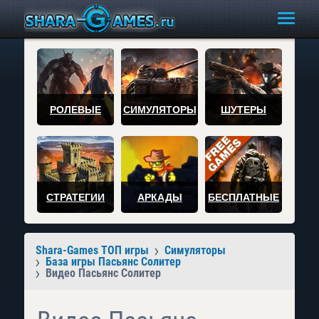
РОЛЕВЫЕ
СИМУЛЯТОРЫ
ШУТЕРЫ
СТРАТЕГИИ
АРКАДЫ
БЕСПЛАТНЫЕ
Shara-Games ТОП игры
Симуляторы
База игры Пасьянс Солитер
Видео Пасьянс Солитер