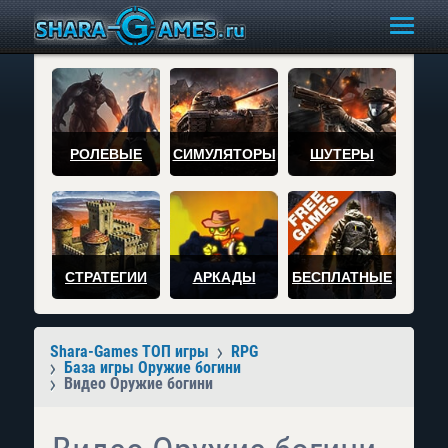
РОЛЕВЫЕ
СИМУЛЯТОРЫ
ШУТЕРЫ
СТРАТЕГИИ
АРКАДЫ
БЕСПЛАТНЫЕ
Shara-Games ТОП игры
RPG
База игры Оружие богини
Видео Оружие богини