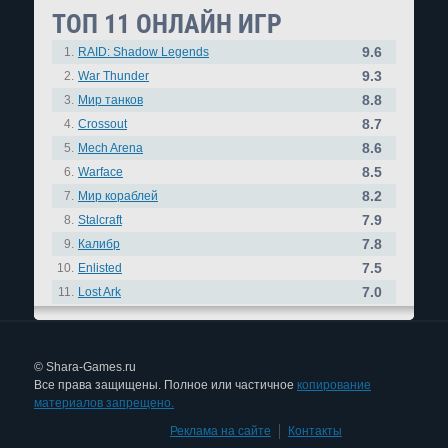
ТОП 11 ОНЛАЙН ИГР
9.6
1.
RAID: Shadow Legends
9.3
2.
War Thunder
8.8
3.
Мир танков
8.7
4.
Crossout
8.6
5.
Mech Arena
8.5
6.
Warface
8.2
7.
Мир кораблей
7.9
8.
Stalcraft
7.8
9.
Калибр
7.5
10.
Enlisted
7.0
11.
Lost Ark
© Shara-Games.ru
Все права защищены. Полное или частичное
копирование
материалов запрещено.
Реклама на сайте
|
Контакты