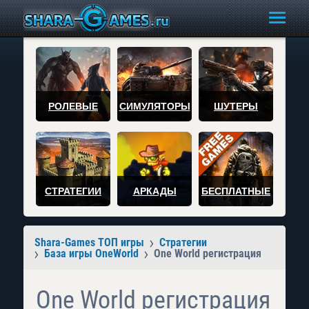
РОЛЕВЫЕ
СИМУЛЯТОРЫ
ШУТЕРЫ
СТРАТЕГИИ
АРКАДЫ
БЕСПЛАТНЫЕ
Shara-Games ТОП игры
Стратегии
База игры OneWorld
One World регистрация
One World регистрация