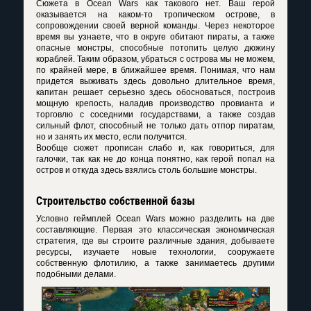
Сюжета в Ocean Wars как такового нет. Ваш герой
оказывается на каком-то тропическом острове, в
сопровождении своей верной команды. Через некоторое
время вы узнаете, что в округе обитают пираты, а также
опасные монстры, способные потопить целую дюжину
кораблей. Таким образом, убраться с острова мы не можем,
по крайней мере, в ближайшее время. Понимая, что нам
придется выживать здесь довольно длительное время,
капитан решает серьезно здесь обосноваться, построив
мощную крепость, наладив производство провианта и
торговлю с соседними государствами, а также создав
сильный флот, способный не только дать отпор пиратам,
но и занять их место, если получится.
Вообще сюжет прописан слабо и, как говориться, для
галочки, так как не до конца понятно, как герой попал на
остров и откуда здесь взялись столь большие монстры.
Строительство собственной базы
Условно геймплей Ocean Wars можно разделить на две
составляющие. Первая это классическая экономическая
стратегия, где вы строите различные здания, добываете
ресурсы, изучаете новые технологии, сооружаете
собственную флотилию, а также занимаетесь другими
подобными делами.