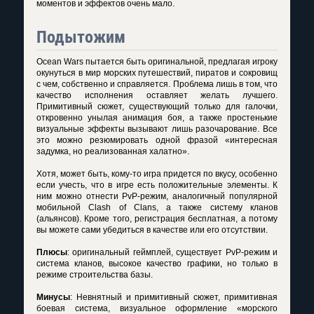
моментов и эффектов очень мало.
Подытожим
Ocean Wars пытается быть оригинальной, предлагая игроку
окунуться в мир морских путешествий, пиратов и сокровищ
с чем, собственно и справляется. Проблема лишь в том, что
качество исполнения оставляет желать лучшего.
Примитивный сюжет, существующий только для галочки,
откровенно унылая анимация боя, а также простенькие
визуальные эффекты вызывают лишь разочарование. Все
это можно резюмировать одной фразой «интересная
задумка, но реализованная халатно».
Хотя, может быть, кому-то игра придется по вкусу, особенно
если учесть, что в игре есть положительные элементы. К
ним можно отнести PvP-режим, аналогичный популярной
мобильной Clash of Clans, а также систему кланов
(альянсов). Кроме того, регистрация бесплатная, а потому
вы можете сами убедиться в качестве или его отсутствии.
Плюсы
: оригинальный геймплей, существует PvP-режим и
система кланов, высокое качество графики, но только в
режиме строительства базы.
Минусы
: Невнятный и примитивный сюжет, примитивная
боевая система, визуальное оформление «морского