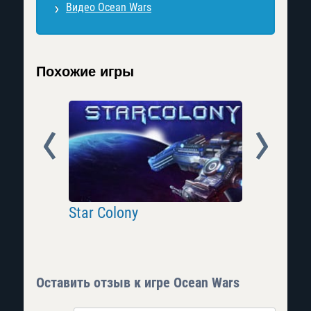
Видео Ocean Wars
Похожие игры
Prev
Next
ция
Star Colony
Throne: 
Оставить отзыв к игре Ocean Wars