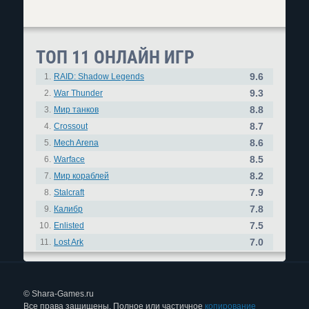
ТОП 11 ОНЛАЙН ИГР
9.6
1.
RAID: Shadow Legends
9.3
2.
War Thunder
8.8
3.
Мир танков
8.7
4.
Crossout
8.6
5.
Mech Arena
8.5
6.
Warface
8.2
7.
Мир кораблей
7.9
8.
Stalcraft
7.8
9.
Калибр
7.5
10.
Enlisted
7.0
11.
Lost Ark
© Shara-Games.ru
Все права защищены. Полное или частичное
копирование