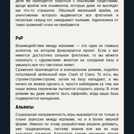
деле же приходится бороться с обычными существами,
вроде крабов или осьминогов, которые даже не выглядят
как что-то страшное. Обычный маленький крабик, на
уничтожение которого выдвигается вся флотилия и
несколько секунд его закидывает палками. Адреналина от
таких сражений точно не прибавится.
PvP
Взаимодействие между игроками — это один из главных
аспектов, на котором фокусируется проект. Если у вас
имеется достаточно сильная флотилия, то вы можете
нагрянуть с «дружеским» визитом на соседнюю базу и
умыкнуть все что там плохо лежит.
Сражения производятся в асинхронном режиме, подобно
популярной мобильной игре Clash of Clans. То есть, мы
строим-строим-строим, затем на базу нападают, а мы
ничего не можем сделать и, просто наблюдаем за тем, как
наши воины героически пытаются отразить угрозу. В этом
режиме вы даже можете быть оффлайн, когда ваша база
подвергнется нападению.
Альянсы
Социальная направленность игры выражается не только в
плане агрессии между игроками, но и в более мирной
форме. Именно по этому разработчики решили добавить,
уже традиционную, систему кланов или как их еще
называют альянсов. Благодаря такому решению игроки