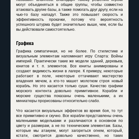
могут объединяться в общие группы, чтобы совместно
атаковать другие базы, а также помогать друг другу, если на
чью-то базу нападут. Также это повышает скорость и
эффективность прокачки, потому что вероятность
успешного штурма будет значительно выше, чем, если бы
вы действовали самостоятельно.
Графика
Графика симпатичная, но не более. По стилистике и
визуальным элементам напоминает игру Спарта: Войны
империй. Практически такие же модели зданий, деревьев,
юнитов и т. п. элементов. Все юниты анимированы и
создают видимость жизни в лагере. К примеру, некоторые
работают в поле, некоторые оттачивают мастерство
владения мечом, а кто-то машет молотком строя новый
корабль. Но это касается только суши. Качество графики
морского контента довольно примитивное. Корабли и
морские существа показаны очень маленькими, а их
миниатюры прорисованы относительно слабо.
Что касается визуальных эффектов во время боя, то тут
все примитивно и скучно. Все корабли представлены очень
маленькими модельками и различаются в основном по
цвету и размерам, а не по техническим элементам. Базы,
которые мы атакуем, могут загореться огнем, который,
кстати, смотрится довольно качественно, но таких