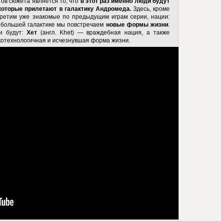
ов сюжета является то, что
в этот раз именно люди будут
которые прилетают в галактику Андромеда.
Здесь, кроме
третим уже знакомые по предыдущим играм серии, нации:
ибольшей галактике мы повстречаем
новые формы жизни
.
и будут:
Хет
(англ. Khet) — враждебная нация, а также
котехнологичная и исчезнувшая форма жизни.