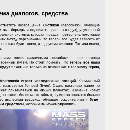
ема диалогов, средства
 отметить возвращение
биотиков
(персонажи, умеющие
итные барьеры и поднимать врагов в воздух), улучшенной
ральной системы, которая, правда, претерпела некоторые
иях между персонажами, то теперь все будет зависеть от
ориться будет легче, а с другими сложнее. Так или иначе,
.
 расами можно различными способами — при помощи
и военным путем. Но стоит помнить, что
теперь все наши
 будут влиять не только на отношение к главному герою,
Andromeda играет исследование локаций.
Космический
, называется Tempest (Буря). Судно настолько малое по
ожет приземляться на любых планетах. Изучение новых
, но станет более масштабным, а у игрока появится больше
тиколёсный вездеход, обладает ускорителями и
будет
ым средством
, которым мы можем управлять.