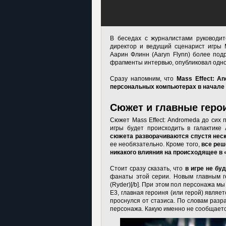
В беседах с журналистами руководите
директор и ведущий сценарист игры 
Аарин Флинн (Aaryn Flynn) более под
фрагменты интервью, опубликовал одно
Сразу напомним, что
Mass Effect: A
персональных компьютерах в начале 
Сюжет и главные геро
Сюжет Mass Effect: Andromeda до сих 
игры будет происходить в галактик
сюжета разворачиваются спустя неск
ее необязательно. Кроме того,
все реш
никакого влияния на происходящее в
Стоит сразу сказать, что
в игре не бу
фанаты этой серии. Новым главным г
(Ryder)[/b]. При этом пол персонажа м
E3, главная героиня (или герой) являе
проснулся от стазиса. По словам разр
персонажа. Какую именно не сообщаетс