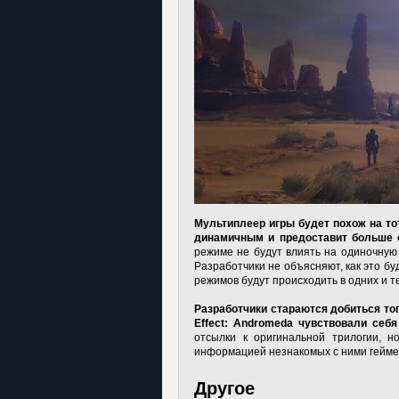
Мультиплеер игры будет похож на тот,
динамичным и предоставит больше 
режиме не будут влиять на одиночную
Разработчики не объясняют, как это б
режимов будут происходить в одних и т
Разработчики стараются добиться тог
Effect: Andromeda чувствовали себя
отсылки к оригинальной трилогии, н
информацией незнакомых с ними гейме
Другое