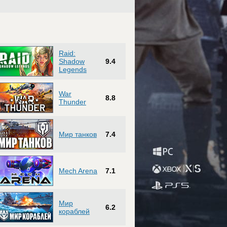
Raid:
Shadow
9.4
Legends
War
8.8
Thunder
Мир танков
7.4
Mech Arena
7.1
Мир
6.2
кораблей