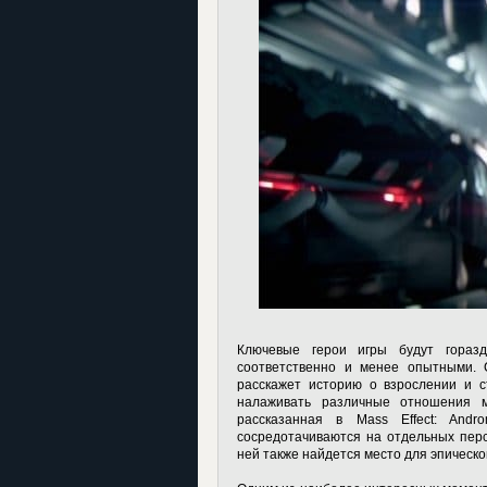
Ключевые герои игры будут горазд
соответственно и менее опытными. С
расскажет историю о взрослении и с
налаживать различные отношения м
рассказанная в Mass Effect: And
сосредотачиваются на отдельных перс
ней также найдется место для эпическ