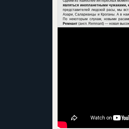
Одним из наиболее интересных момент
являться инопланетными чужаками, 
представителей людской расы, мы вс
Азари, Саларианцы и Кроганы. А в на
По некоторым слухам, новыми расам
Ремнант
(англ. Remnant) — новая высо