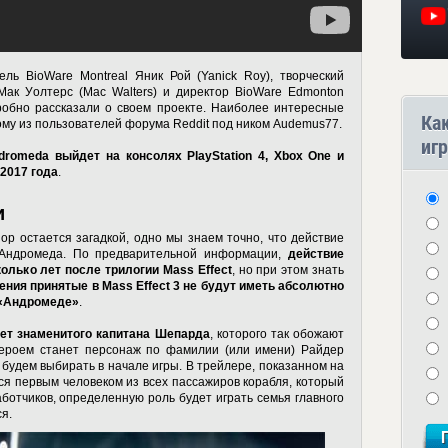
ль BioWare Montreal Яник Рой (Yanick Roy), творческий
Мак Уолтерс (Mac Walters) и директор BioWare Edmonton
робно рассказали о своем проекте. Наиболее интересные
Ка
му из пользователей форума Reddit под ником Audemus77.
игр
ndromeda выйдет на консолях PlayStation 4, Xbox One и
2017 года
.
и
пор остается загадкой, одно мы знаем точно, что действие
е Андромеда. По предварительной информации,
действие
олько лет после трилогии Mass Effect
, но при этом знать
ения принятые в Mass Effect 3 не будут иметь абсолютно
 «Андромеде»
.
дет знаменитого капитана Шепарда
, которого так обожают
ероем станет персонаж по фамилии (или имени) Райдер
ы будем выбирать в начале игры. В трейлере, показанном на
тся первым человеком из всех пассажиров корабля, который
аботчиков, определенную роль будет играть семья главного
я.