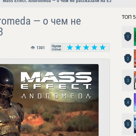
Mass Effect: Andromeda — о чем не рассказали на E3
dromeda — о чем не
ТОП 5
3
1
1301
2
3
4
5