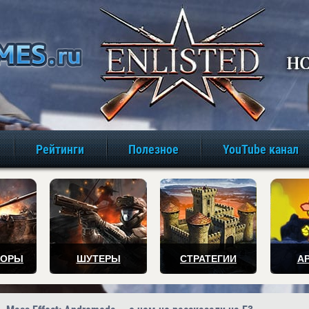
игры онлайн бе
Рейтинги
Полезное
YouTube канал
ТОРЫ
ШУТЕРЫ
СТРАТЕГИИ
А