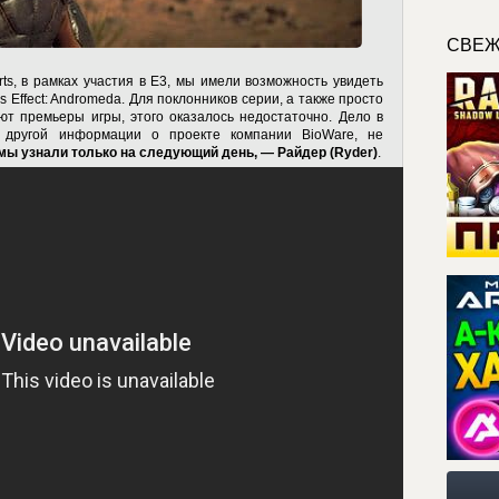
СВЕЖ
rts, в рамках участия в E3, мы имели возможность увидеть
Effect: Andromeda. Для поклонников серии, а также просто
т премьеры игры, этого оказалось недостаточно. Дело в
й другой информации о проекте компании BioWare, не
 мы узнали только на следующий день, — Райдер (Ryder)
.