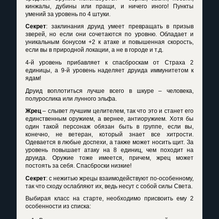
кинжалы, дубины или пращи, и ничего иного! Пункты
умений за уровень по 4 штуки.
Секрет
: заклинания друид умеет превращать в призыв
зверей, но если они сочетаются по уровню. Обладает и
уникальным бонусом +2 к атаке и повышенная скорость,
если вы в природной локации, а не в городе и т.д.
4-й уровень прибавляет к спасброскам от Страха 2
единицы, а 9-й уровень наделяет друида иммунитетом к
ядам!
Друид воплотиться лучше всего в шкуре – человека,
полурослика или лунного эльфа.
Жрец
– слывет лучшим целителем, так что это и станет его
единственным оружием, а вернее, антиоружием. Хотя бы
один такой персонаж обязан быть в группе, если вы,
конечно, не ветеран, который знает все хитрости.
Одевается в любые доспехи, а также может носить щит. За
уровень повышает атаку на 8 единиц, чем походит на
друида. Оружие тоже имеется, причем, жрец может
постоять за себя. Спасброски низкие!
Секрет
: с нежитью жрецы взаимодействуют по-особенному,
так что сходу ослабляют их, ведь несут с собой силы Света.
Выбирая класс на старте, необходимо присвоить ему 2
особенности из списка: