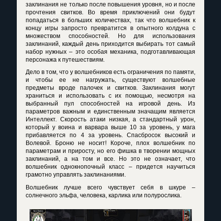
заклинания не только после повышения уровня, но и после
прочтения свитков. Во время приключений они будут
попадаться в больших количествах, так что волшебник к
концу игры запросто превратится в опытного колдуна с
множеством способностей. Но для использования
заклинаний, каждый день приходится выбирать тот самый
набор нужных – это особая механика, подготавливающая
персонажа к путешествиям.
Дело в том, что у волшебников есть ограничения по памяти,
и чтобы ее не нагружать, существуют волшебные
предметы вроде палочек и свитков. Заклинания могут
храниться и использовать с их помощью, несмотря на
выбранный пул способностей на игровой день. Из
параметров важным и единственным значащим является
Интеллект. Скорость атаки низкая, а стандартный урон,
который у воина и варвара выше 10 за уровень, у мага
прибавляется по 4 за уровень. Спасбросок высокий и
Волевой. Броню не носит! Короче, плох волшебник по
параметрам и приросту, но его фишка в творении мощных
заклинаний, а на том и все. Но это не означает, что
волшебник однокнопочный класс – придется научиться
грамотно управлять заклинаниями.
Волшебник лучше всего чувствует себя в шкуре –
солнечного эльфа, человека, карлика или полурослика.