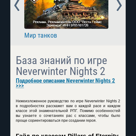
Prev
Next
Мир танков
Raid: 
База знаний по игре
Neverwinter Nights 2
Подробное описание Neverwinter Nights 2
>>>
Нижеизложенное руководство по игре Neverwinter Nights 2
в подробностях расскажет вам о каждой расе и каждом
классе этой знаменательной РПГ. Помимо особенностей
вы узнаете о сочетаниях рас с классами, чтобы было
проще сориентироваться при создании героя.
Гайд по классам Pillars of Eternity