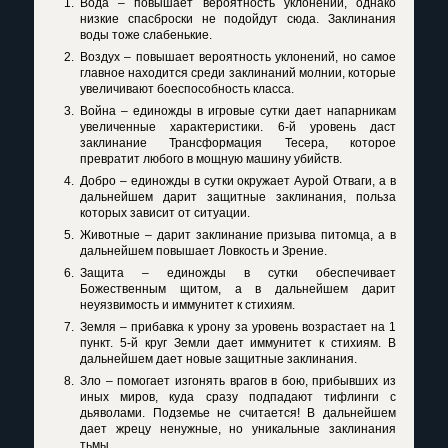
Вода – повышает вероятность уклонений, однако
низкие спасброски не подойдут сюда. Заклинания
воды тоже слабенькие.
Воздух – повышает вероятность уклонений, но самое
главное находится среди заклинаний молнии, которые
увеличивают боеспособность класса.
Война – единожды в игровые сутки дает напарникам
увеличенные характеристики. 6-й уровень даст
заклинание Трансформация Тесера, которое
превратит любого в мощную машину убийств.
Добро – единожды в сутки окружает Аурой Отваги, а в
дальнейшем дарит защитные заклинания, польза
которых зависит от ситуации.
Животные – дарит заклинание призыва питомца, а в
дальнейшем повышает Ловкость и Зрение.
Защита – единожды в сутки обеспечивает
Божественным щитом, а в дальнейшем дарит
неуязвимость и иммунитет к стихиям.
Земля – прибавка к урону за уровень возрастает на 1
пункт. 5-й круг Земли дает иммунитет к стихиям. В
дальнейшем дает новые защитные заклинания.
Зло – помогает изгонять врагов в бою, прибывших из
иных миров, куда сразу подпадают тифлинги с
дьяволами. Подземье не считается! В дальнейшем
дает жрецу ненужные, но уникальные заклинания
тьмы.