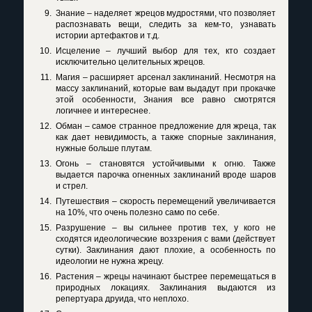
Знание – наделяет жрецов мудростями, что позволяет
распознавать вещи, следить за кем-то, узнавать
истории артефактов и т.д.
Исцеление – лучший выбор для тех, кто создает
исключительно целительных жрецов.
Магия – расширяет арсенал заклинаний. Несмотря на
массу заклинаний, которые вам выдадут при прокачке
этой особенности, Знания все равно смотрятся
логичнее и интереснее.
Обман – самое странное предложение для жреца, так
как дает невидимость, а также спорные заклинания,
нужные больше плутам.
Огонь – становятся устойчивыми к огню. Также
выдается парочка огненных заклинаний вроде шаров
и стрел.
Путешествия – скорость перемещений увеличивается
на 10%, что очень полезно само по себе.
Разрушение – вы сильнее против тех, у кого не
сходятся идеологические воззрения с вами (действует
сутки). Заклинания дают плохие, а особенность по
идеологии не нужна жрецу.
Растения – жрецы начинают быстрее перемещаться в
природных локациях. Заклинания выдаются из
репертуара друида, что неплохо.