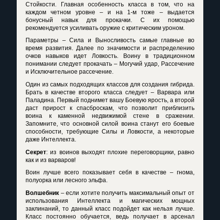
Стойкости. Главная особенность класса в том, что на
каждом четном уровне – и на 1-м тоже – выдается
бонусный навык для прокачки. С их помощью
рекомендуется усиливать оружие с критическим уроном.
Параметры – Сила и Выносливость самые главные во
время развития. Далее по значимости и распределению
очков навыков идет Ловкость. Воину в традиционном
понимании следует прокачать – Могучий удар, Рассечение
и Исключительное рассечение.
Один из самых подходящих классов для создания гибрида.
Брать в качестве второго класса следует – Варвара или
Паладина. Первый поднимет вашу Боевую ярость, а второй
даст прирост к спасброскам, что позволит приблизить
воина к каменной недвижимой стене в сражении.
Запомните, что основной силой воина станут его боевые
способности, требующие Силы и Ловкости, а некоторые
даже Интеллекта.
Секрет
: из воинов выходят плохие переговорщики, равно
как и из варваров!
Воин лучше всего показывает себя в качестве – гнома,
полуорка или лесного эльфа.
Волшебник
– если хотите получить максимальный опыт от
использования Интеллекта и магических мощных
заклинаний, то данный класс подойдет как нельзя лучше.
Класс постоянно обучается, ведь получает в арсенал