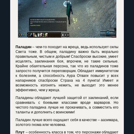
Паладин
– чем-то походит на жреца, ведь использует силы
Света тоже. В общем, паладину важно быть морально
правильным, чистым и добрым! Спасброски высокие, умеет
исцелять, заклинания боя, впрочем, не такие сильные.
Крайне обаятельная персона, так что из паладинов тоже
запросто получится переговорщик. Обладает иммунитетом
к болезням, а способность Аура Отваги повысит у всех
напарников спасброски Страха на 4 пункта! Имеет и
возможность изгонять нежить, не выходит это менее
эффективно, чем у жреца.
Паладины обладают лучшей защитой от заклинаний, если
сравнивать с боевыми классами вроде варваров. Но
чистого паладина лучше не прокачивать, а совместить его
таланты и дополнить с воинскими!
Паладин лучше всего ощущает себя в качестве – аазимара,
золотого гнома или человека.
Плут
– особенность класса в том, что персонажи обладают