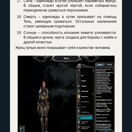
Сила – единожды в сутки улучшает параметры жреца.
В общем, станет крутой чертой, если собираетесь
периодически сражаться персонажем.
Смерть – единожды в сутки призывает на помощь
Тень, умеющую сражаться. Остальные заклинания
станут шикарным подспорьем.
Солнце – способность изгнания нежити усиливается.
В общем и целом, черта создана для борьбы с зомби и
другой нечистью.
Жрец лучше всего показывает себя в качестве человека.