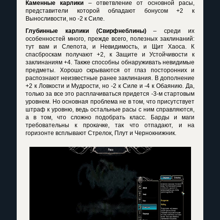
Каменные карлики
– ответвление от основной расы,
представители которой обладают бонусом +2 к
Выносливости, но -2 к Силе.
Глубинные карлики (Свирфнеблины)
– среди их
особенностей много, прежде всего, полезных заклинаний:
тут вам и Слепота, и Невидимость, и Щит Хаоса. К
спасброскам получают +2, к Защите и Устойчивости к
заклинаниям +4. Также способны обнаруживать невидимые
предметы. Хорошо скрываются от глаз посторонних и
распознают неизвестные ранее заклинания. В дополнение
+2 к Ловкости и Мудрости, но -2 к Силе и -4 к Обаянию. Да,
только за все это расплачиваться придется -3-м стартовым
уровнем. Но основная проблема не в том, что присутствует
штраф к уровню, ведь остальные расы с ним справляются,
а в том, что сложно подобрать класс. Барды и маги
требовательны к прокачке, так что отпадают, и на
горизонте всплывают Стрелок, Плут и Чернокнижник.