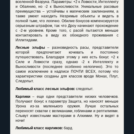
вселенной Фаэруна. Параметры: +2 к Ловкости, Интеллекту
и Обаянию, но -2 к Выносливости. Уникальные расовые
преимущества – устойчивы к магическим заклинаниям, а
также умеют находить Незримые объекты и видеть в
полной тьме, что логично. Обилие бонусов компенсируется
серьезным штрафом, так что Дроу начинают прохождение
с -2-м уровнем. Кроме того, с расой пытаются меньше
контактировать в виду их обоюдного проживания с
Иллитидами.
Лесные эльфы
– разновидность расы, представители
которой предпочитают кочевать и постоянно
путешествовать. Благодаря этому у них есть бонус +2 к
Силе и Ловкости сразу, однако -2 к Интеллекту и
Выносливости (последнее особенно нелогично). Это то
самое исключение в надписи ПОЧТИ ВСЕХ, потому что
характеристики созданы для классов вроде Монах, Плут,
Следопыт.
Любимый класс лесных эльфов:
следопыт.
Карлики
– еще одни представители низких человечков.
Получают бонус к параметру Защита, но наносят меньше
Урона из-за маленького оружия. Лучше остальных
переносят схватки с великанами, гоблинами и рептилиями.
Слывут известными мастерами в Алхимии. Ну и видят в
ночи!
Любимый класс карликов:
бард.