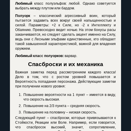
Любимый
класс полуэльфов: любой. Однако советуется
выбрать между плутом или бардом.
Полуорк
– классический агрессивный воин, который
пытается задавить всех вокруг своей напыщенностью и
силой. Параметры: +2 к Силе, но -2 к Интеллекту и
Обаянию. Превосходно видит ночью. На этом бонусы расы
заканчиваются, но следует сделать акцент именно на Силу,
ведь они с Лесными эльфами единственные, кто обладает
такой завышенной характеристикой, важной для владения
оружием.
Любимый класс полуорков:
варвар.
Спасброски и их механика
Важная заметка перед рассмотрением каждого класса!
Дело в том, что с ростом уровней повышается и
Вероятность попадания персонажа. Действующие заметки
при получении нового уровня:
Повышение вероятности на 1 пункт – имеется в виду,
что скорость высокая.
Повышение на 2/3 пункта – средняя скорость.
Повышение на половину – низкая скорость.
Следующий пункт – спасброски, которые привязываются к
Стойкости, Реакции или Воле. Например, если говорится,
что спасбросок высокий, значит, сопротивление,