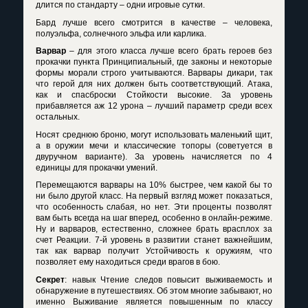
длится по стандарту – одни игровые сутки.
Бард лучше всего смотрится в качестве – человека,
полуэльфа, солнечного эльфа или карлика.
Варвар
– для этого класса лучше всего брать героев без
прокачки пункта Принципиальный, где законы и некоторые
формы морали строго учитываются. Варвары дикари, так
что герой для них должен быть соответствующий. Атака,
как и спасброски Стойкости высокие. За уровень
прибавляется аж 12 урона – лучший параметр среди всех
остальных.
Носят среднюю броню, могут использовать маленький щит,
а в оружии мечи и классические топоры (советуется в
двуручном варианте). За уровень начисляется по 4
единицы для прокачки умений.
Перемещаются варвары на 10% быстрее, чем какой бы то
ни было другой класс. На первый взгляд может показаться,
что особенность слабая, но нет. Эти проценты позволят
вам быть всегда на шаг вперед, особенно в онлайн-режиме.
Ну и варваров, естественно, сложнее брать врасплох за
счет Реакции. 7-й уровень в развитии станет важнейшим,
так как варвар получит Устойчивость к оружиям, что
позволяет ему находиться среди врагов в бою.
Секрет
: навык Чтение следов повысит выживаемость и
обнаружение в путешествиях. Об этом многие забывают, но
именно Выживание является повышенным по классу