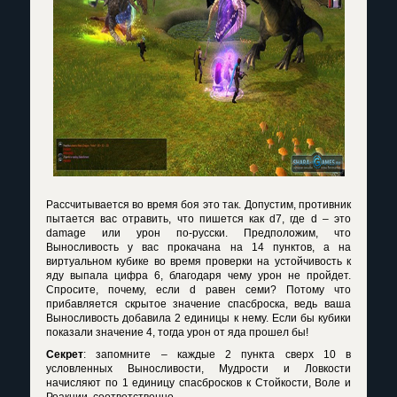
Рассчитывается во время боя это так. Допустим, противник
пытается вас отравить, что пишется как
d
7, где
d
– это
damage
или урон по-русски. Предположим, что
Выносливость у вас прокачана на 14 пунктов, а на
виртуальном кубике во время проверки на устойчивость к
яду выпала цифра 6, благодаря чему урон не пройдет.
Спросите, почему, если
d
равен семи? Потому что
прибавляется скрытое значение спасброска, ведь ваша
Выносливость добавила 2 единицы к нему. Если бы кубики
показали значение 4, тогда урон от яда прошел бы!
Секрет
: запомните – каждые 2 пункта сверх 10 в
условленных Выносливости, Мудрости и Ловкости
начисляют по 1 единицу спасбросков к Стойкости, Воле и