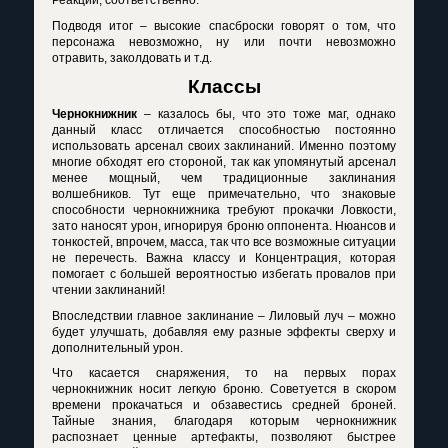
Реакции, соответственно.
Подводя итог – высокие спасброски говорят о том, что
персонажа невозможно, ну или почти невозможно
отравить, заколдовать и т.д.
Классы
Чернокнижник
– казалось бы, что это тоже маг, однако
данный класс отличается способностью постоянно
использовать арсенал своих заклинаний. Именно поэтому
многие обходят его стороной, так как упомянутый арсенал
менее мощный, чем традиционные заклинания
волшебников. Тут еще примечательно, что знаковые
способности чернокнижника требуют прокачки Ловкости,
зато наносят урон, игнорируя броню оппонента. Нюансов и
тонкостей, впрочем, масса, так что все возможные ситуации
не перечесть. Важна классу и Концентрация, которая
помогает с большей вероятностью избегать провалов при
чтении заклинаний!
Впоследствии главное заклинание – Лиловый луч – можно
будет улучшать, добавляя ему разные эффекты сверху и
дополнительный урон.
Что касается снаряжения, то на первых порах
чернокнижник носит легкую броню. Советуется в скором
времени прокачаться и обзавестись средней броней.
Тайные знания, благодаря которым чернокнижник
распознает ценные артефакты, позволяют быстрее