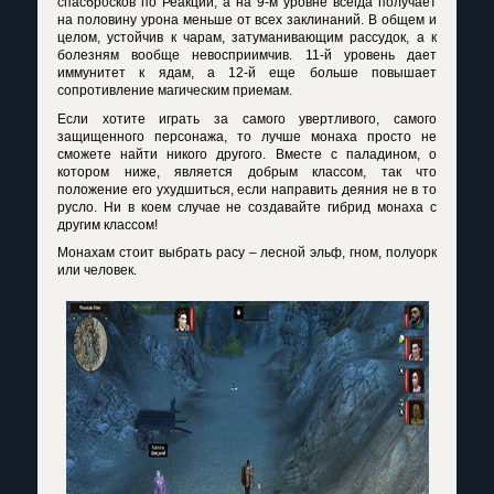
спасбросков по Реакции, а на 9-м уровне всегда получает
на половину урона меньше от всех заклинаний. В общем и
целом, устойчив к чарам, затуманивающим рассудок, а к
болезням вообще невосприимчив. 11-й уровень дает
иммунитет к ядам, а 12-й еще больше повышает
сопротивление магическим приемам.
Если хотите играть за самого увертливого, самого
защищенного персонажа, то лучше монаха просто не
сможете найти никого другого. Вместе с паладином, о
котором ниже, является добрым классом, так что
положение его ухудшиться, если направить деяния не в то
русло. Ни в коем случае не создавайте гибрид монаха с
другим классом!
Монахам стоит выбрать расу – лесной эльф, гном, полуорк
или человек.