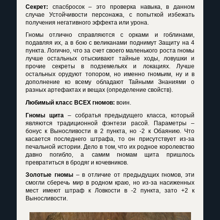
Секрет:
спасбросок – это проверка навыка, в данном
случае Устойчивости персонажа, с попыткой избежать
получения негативного эффекта или урона.
Гномы отлично справляются с орками и гоблинами,
подавляя их, а в бою с великанами поднимут Защиту на 4
пункта. Логично, что за счет своего маленького роста гномы
лучше остальных отыскивают тайные ходы, ловушки и
прочие секреты в подземельях и локациях. Лучше
остальных орудуют топором, но именно гномьим, ну и в
дополнение ко всему обладают Тайными Знаниями о
разных артефактах и вещах (определение свойств).
Любимый класс ВСЕХ гномов:
воин.
Гномы щита
– собратья предыдущего класса, который
являются традиционной фэнтези расой. Параметры –
бонус к Выносливости в 2 пункта, но -2 к Обаянию. Что
касается последнего штрафа, то он присутствует из-за
печальной истории. Дело в том, что их родное королевство
давно погибло, а самим гномам щита пришлось
превратиться в бродяг и кочевников.
Золотые гномы
– в отличие от предыдущих гномов, эти
смогли сберечь мир в родном краю, но из-за насиженных
мест имеют штраф к Ловкости в -2 пункта, зато +2 к
Выносливости.