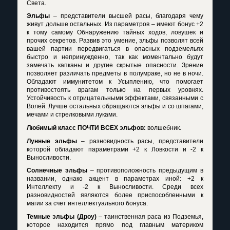
Света.
Эльфы
– представители высшей расы, благодаря чему
живут дольше остальных. Из параметров – имеют бонус +2
к тому самому Обнаружению тайных ходов, ловушек и
прочих секретов. Развив это умение, эльфы позволят всей
вашей партии передвигаться в опасных подземельях
быстро и непринужденно, так как моментально будут
замечать капканы и другие скрытые опасности. Зрение
позволяет различать предметы в полумраке, но не в ночи.
Обладают иммунитетом к Усыплению, что помогает
противостоять врагам только на первых уровнях.
Устойчивость к отрицательными эффектами, связанными с
Волей. Лучше остальных обращаются эльфы и со шпагами,
мечами и стрелковыми луками.
Любимый класс ПОЧТИ ВСЕХ эльфов:
волшебник.
Лунные эльфы
– разновидность расы, представители
которой обладают параметрами +2 к Ловкости и -2 к
Выносливости.
Солнечные эльфы
– противоположность предыдущим в
названии, однако акцент в параметрах иной: +2 к
Интеллекту и -2 к Выносливости. Среди всех
разновидностей являются более приспособленными к
магии за счет интеллектуального бонуса.
Темные эльфы (Дроу)
– таинственная раса из Подземья,
которое находится прямо под главным материком