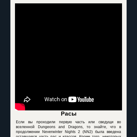
Расы
Если вы проходили первую часть или сведущи во
вселенной
Dungeons
and
Dragons
, то знайте, что в
продолжении
Neverwinter
Nights
2 (
NN
2) была введена
оставшаяся часть рас и классов. Кроме того, некоторых