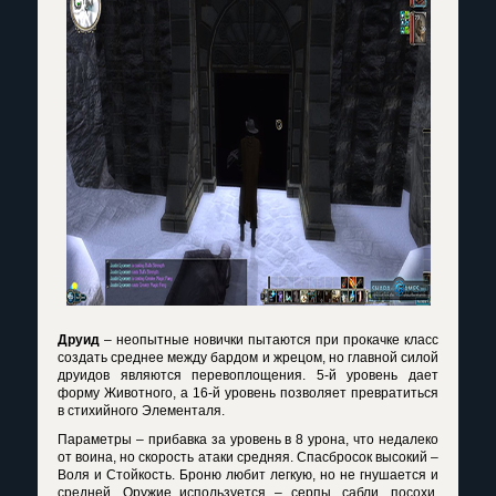
Друид
– неопытные новички пытаются при прокачке класс
создать среднее между бардом и жрецом, но главной силой
друидов являются перевоплощения. 5-й уровень дает
форму Животного, а 16-й уровень позволяет превратиться
в стихийного Элементаля.
Параметры – прибавка за уровень в 8 урона, что недалеко
от воина, но скорость атаки средняя. Спасбросок высокий –
Воля и Стойкость. Броню любит легкую, но не гнушается и
средней. Оружие используется – серпы, сабли, посохи,