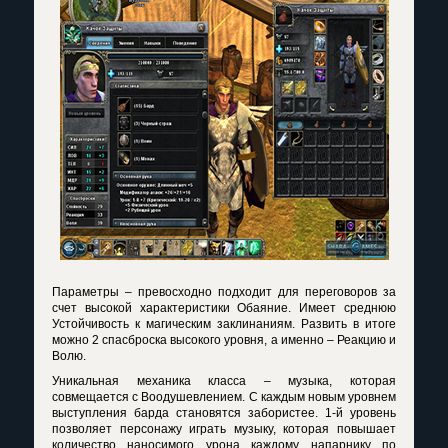
Параметры – превосходно подходит для переговоров за
счет высокой характеристики Обаяние. Имеет среднюю
Устойчивость к магическим заклинаниям. Развить в итоге
можно 2 спасброска высокого уровня, а именно – Реакцию и
Волю.
Уникальная механика класса – музыка, которая
совмещается с Воодушевлением. С каждым новым уровнем
выступления барда становятся забористее. 1-й уровень
позволяет персонажу играть музыку, которая повышает
количество наносимого урона каждому напарнику по