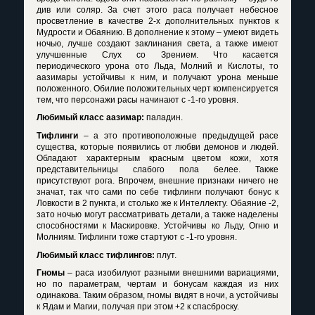
див или соляр. За счет этого раса получает небесное
просветление в качестве 2-х дополнительных пунктов к
Мудрости и Обаянию. В дополнение к этому – умеют видеть
ночью, лучше создают заклинания света, а также имеют
улучшенные Слух со Зрением. Что касается
периодического урона ото Льда, Молний и Кислоты, то
аазимары устойчивы к ним, и получают урона меньше
положенного. Обилие положительных черт компенсируется
тем, что персонажи расы начинают с -1-го уровня.
Любимый класс аазимар:
паладин.
Тифлинги
– а это противоположные предыдущей расе
существа, которые появились от любви демонов и людей.
Обладают характерным красным цветом кожи, хотя
представительницы слабого пола белее. Также
присутствуют рога. Впрочем, внешние признаки ничего не
значат, так что сами по себе тифлинги получают бонус к
Ловкости в 2 пункта, и столько же к Интеллекту. Обаяние -2,
зато ночью могут рассматривать детали, а также наделены
способностями к Маскировке. Устойчивы ко Льду, Огню и
Молниям. Тифлинги тоже стартуют с -1-го уровня.
Любимый класс тифлингов:
плут.
Гномы
– раса изобилуют разными внешними вариациями,
но по параметрам, чертам и бонусам каждая из них
одинакова. Таким образом, гномы видят в ночи, а устойчивы
к Ядам и Магии, получая при этом +2 к спасброску.