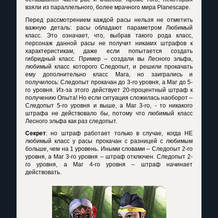
взяли из параллельного, более мрачного мира
Planescape
.
Перед рассмотрением каждой расы нельзя не отметить
важную деталь: расы обладают параметром Любимый
класс. Это означает, что, выбрав такого рода класс,
персонаж данной расы не получит никаких штрафов к
характеристикам, даже если попытается создать
гибридный класс. Пример – создали вы Лесного эльфа,
любимый класс которого Следопыт, и решили прокачать
ему дополнительно класс Мага, но заигрались и
получилось: Следопыт прокачан до 3-го уровня, а Маг до 5-
го уровня. Из-за этого действует 20-процентный штраф к
получению Опыта! Но если ситуация сложилась наоборот –
Следопыт 5-го уровня и выше, а Маг 3-го, - то никакого
штрафа не действовало бы, потому что любимый класс
Лесного эльфа как раз следопыт.
Секрет
: но штраф работает только в случае, когда НЕ
любимый класс у расы прокачан с разницей с любимым
больше, чем на 1 уровень. Иными словами – Следопыт 2-го
уровня, а Маг 3-го уровня – штраф отключен. Следопыт 2-
го уровня, а Маг 4-го уровня – штраф начинает
действовать.