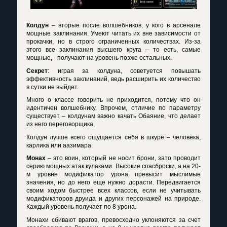
Колдун
– вторые после волшебников, у кого в арсенале
мощные заклинания. Умеют читать их вне зависимости от
прокачки, но в строго ограниченных количествах. Из-за
этого все заклинания высшего круга – то есть, самые
мощные, - получают на уровень позже остальных.
Секрет
: играя за колдуна, советуется повышать
эффективность заклинаний, ведь расширить их количество
в сутки не выйдет.
Много о классе говорить не приходится, потому что он
идентичен волшебнику. Впрочем, отличие по параметру
существует – колдунам важно качать Обаяние, что делает
из него переговорщика,
Колдун лучше всего ощущается себя в шкуре – человека,
карлика или аазимара.
Монах
– это воин, который не носит брони, зато проводит
серию мощных атак кулаками. Высокие спасброски, а на 20-
м уровне модификатор урона превысит мыслимые
значения, но до него еще нужно дорасти. Передвигается
своим ходом быстрее всех классов, если не учитывать
модификаторов друида и других персонажей на природе.
Каждый уровень получает по 8 урона.
Монахи сбивают врагов, превосходно уклоняются за счет