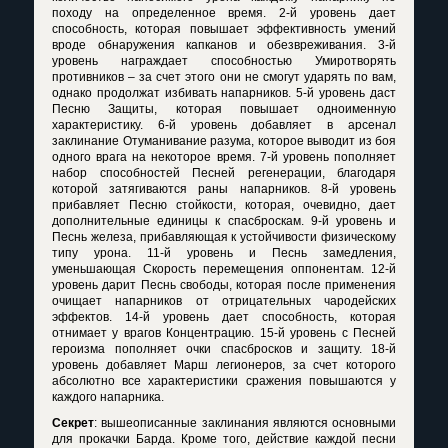
походу на определенное время. 2-й уровень дает
способность, которая повышает эффективность умений
вроде обнаружения капканов и обезвреживания. 3-й
уровень награждает способностью Умиротворять
противников – за счет этого они не смогут ударять по вам,
однако продолжат избивать напарников. 5-й уровень даст
Песню Защиты, которая повышает одноименную
характеристику. 6-й уровень добавляет в арсенал
заклинание Отуманивание разума, которое выводит из боя
одного врага на некоторое время. 7-й уровень пополняет
набор способностей Песней регенерации, благодаря
которой затягиваются раны напарников. 8-й уровень
прибавляет Песню стойкости, которая, очевидно, дает
дополнительные единицы к спасброскам. 9-й уровень и
Песнь железа, прибавляющая к устойчивости физическому
типу урона. 11-й уровень и Песнь замедления,
уменьшающая Скорость перемещения оппонентам. 12-й
уровень дарит Песнь свободы, которая после применения
очищает напарников от отрицательных чародейских
эффектов. 14-й уровень дает способность, которая
отнимает у врагов Концентрацию. 15-й уровень с Песней
героизма пополняет очки спасбросков и защиту. 18-й
уровень добавляет Марш легионеров, за счет которого
абсолютно все характеристики сражения повышаются у
каждого напарника.
Секрет
: вышеописанные заклинания являются основными
для прокачки Барда. Кроме того, действие каждой песни