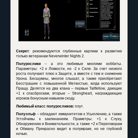
Секрет
: рекомендуются глубинные карлики к развитию
только ветеранам
Neverwinter
Nights
2.
Полурослики
– а это любимые многими хоббиты.
Параметры: +2 к Ловкости, но -2 к Силе. За счет низкого
роста получают плюс к Защите, а вместе с тем и снижение
Урона. Бесшумны, многое слышат, а также приобретают
Бесстрашие с повышенной Меткостью, когда используют
Пращу. Делятся на два клана – первые
Tallfellow
, дающие
+1 к спасброскам, вторые –
Strongheart
, награждающие
игроков бонусным навыком сходу.
Любимый класс полуросликов:
плут.
Полуэльф
– обладают иммунитетом к Усыплению, а также
Устойчивы к заклинаниям. Праметры: +1 к Слуху,
Обнаружению и Внимательности, а также +2 к Переговорам
и Обману. Прекрасно видит в полумраке, но не глубокой
ночью.