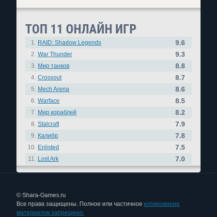
ТОП 11 ОНЛАЙН ИГР
9.6
1.
RAID: Shadow Legends
9.3
2.
War Thunder
8.8
3.
Мир танков
8.7
4.
Crossout
8.6
5.
Mech Arena
8.5
6.
Warface
8.2
7.
Мир кораблей
7.9
8.
Stalcraft
7.8
9.
Калибр
7.5
10.
Enlisted
7.0
11.
Lost Ark
© Shara-Games.ru
Все права защищены. Полное или частичное
копирование
материалов запрещено.