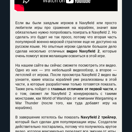
Если вы были заядлым игроков в Navyfield или просто
любители игры про сражения на кораблях, значит вам
обязательно нужно попробовать поиграть в Navyfield 2. Но
сделать это будет не так просо, потому что вторая часть
популярной военно-морской стратегии еще не доступно на
русском языке. Но опытные игроки сделали большое дело
сделав несколько отличных
видео Navyfield 2
, которые
очень помогут всем желающим освоиться в этой игре.
На нашем сайте вы сейчас сможете посмотреть эти видео.
Одно из них — это небольшой видеообзор, а второе —
летсплей от игрока. После просмотра Navyfield 2 видео вы
узнаете, какие классы кораблей уже реализованы в этой
части, а которые разработчики только готовятся показать.
Также речь пойдет о
главных отличиях от первой части
, и
о том, сможет ли Navyfield 2 конкурировать с такими
монстрами, как World of Warships от компании Wargaming и
War Thunder (после того, как туда добавят игру на
кораблях).
В завершение хотелось бы показать
Navyfield 2 трейлер
,
который был сделан для популяризации игры. Создатели
действительно постарались, потому что получилось крутое
видео, которое максимально передают все эмоции от игры.