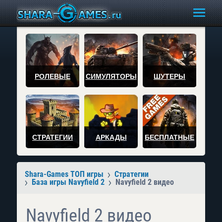
РОЛЕВЫЕ
СИМУЛЯТОРЫ
ШУТЕРЫ
СТРАТЕГИИ
АРКАДЫ
БЕСПЛАТНЫЕ
Shara-Games ТОП игры
Стратегии
База игры Navyfield 2
Navyfield 2 видео
Navyfield 2 видео