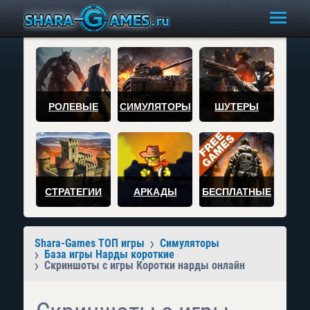
РОЛЕВЫЕ
СИМУЛЯТОРЫ
ШУТЕРЫ
СТРАТЕГИИ
АРКАДЫ
БЕСПЛАТНЫЕ
Shara-Games ТОП игры
Симуляторы
База игры Нарды короткие
Скриншоты с игры Коротки нарды онлайн