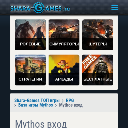
РОЛЕВЫЕ
СИМУЛЯТОРЫ
ШУТЕРЫ
СТРАТЕГИИ
АРКАДЫ
БЕСПЛАТНЫЕ
Shara-Games ТОП игры
RPG
База игры Mythos
Mythos вход
Mythos вход