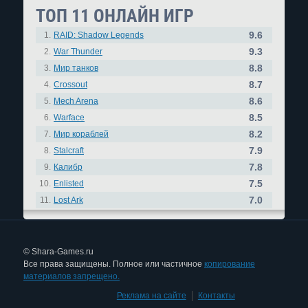
ТОП 11 ОНЛАЙН ИГР
9.6
1.
RAID: Shadow Legends
9.3
2.
War Thunder
8.8
3.
Мир танков
8.7
4.
Crossout
8.6
5.
Mech Arena
8.5
6.
Warface
8.2
7.
Мир кораблей
7.9
8.
Stalcraft
7.8
9.
Калибр
7.5
10.
Enlisted
7.0
11.
Lost Ark
© Shara-Games.ru
Все права защищены. Полное или частичное
копирование
материалов запрещено.
Реклама на сайте
|
Контакты