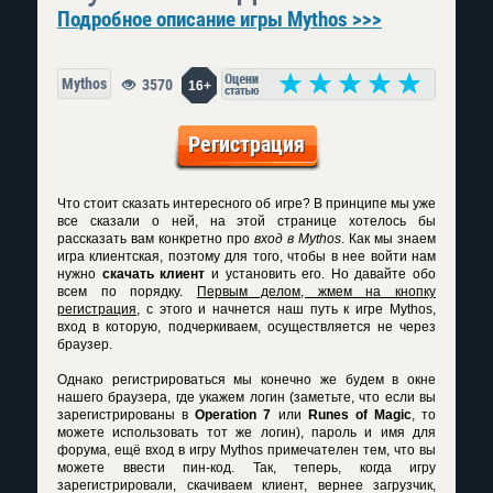
Подробное описание игры Mythos >>>
Mythos
3570
16+
Регистрация
Что стоит сказать интересного об игре? В принципе мы уже
все сказали о ней, на этой странице хотелось бы
рассказать вам конкретно про
вход в Mythos
. Как мы знаем
игра клиентская, поэтому для того, чтобы в нее войти нам
нужно
скачать клиент
и установить его. Но давайте обо
всем по порядку.
Первым делом, жмем на кнопку
регистрация
, с этого и начнется наш путь к игре Mythos,
вход в которую, подчеркиваем, осуществляется не через
браузер.
Однако регистрироваться мы конечно же будем в окне
нашего браузера, где укажем логин (заметьте, что если вы
зарегистрированы в
Operation 7
или
Runes of Magic
, то
можете использовать тот же логин), пароль и имя для
форума, ещё вход в игру Mythos примечателен тем, что вы
можете ввести пин-код. Так, теперь, когда игру
зарегистрировали, скачиваем клиент, вернее загрузчик,