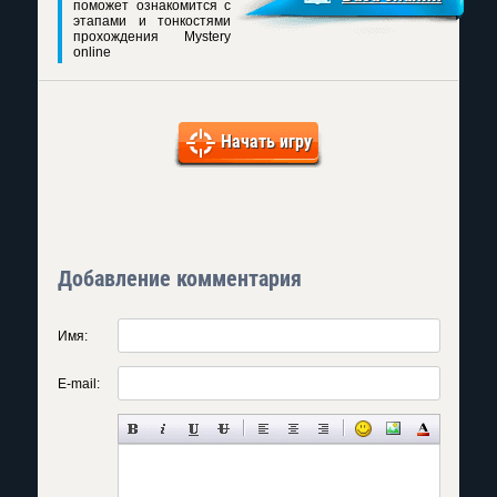
поможет ознакомится с
этапами и тонкостями
прохождения Mystery
online
Начать игру
Добавление комментария
Имя:
E-mail: