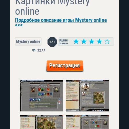
Картинки Mystery
online
Подробное описание игры Mystery online
>>>
Mystery online
12+
3277
Регистрация