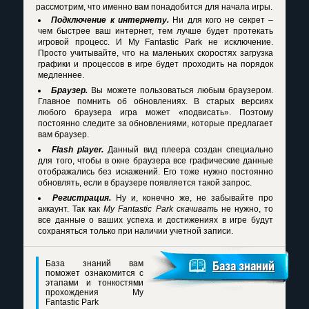
рассмотрим, что именно вам понадобится для начала игры.
Подключение к интернету.
Ни для кого не секрет –
чем быстрее ваш интернет, тем лучше будет протекать
игровой процесс. И My Fantastic Park не исключение.
Просто учитывайте, что на маленьких скоростях загрузка
графики и процессов в игре будет проходить на порядок
медленнее.
Браузер.
Вы можете пользоваться любым браузером.
Главное помнить об обновлениях. В старых версиях
любого браузера игра может «подвисать». Поэтому
постоянно следите за обновлениями, которые предлагает
вам браузер.
Flash player.
Данный вид плеера создан специально
для того, чтобы в окне браузера все графические данные
отображались без искажений. Его тоже нужно постоянно
обновлять, если в браузере появляется такой запрос.
Регистрация.
Ну и, конечно же, не забывайте про
аккаунт. Так как
My Fantastic Park скачивать
не нужно, то
все данные о ваших успеха и достижениях в игре будут
сохраняться только при наличии учетной записи.
База знаний вам
База знаний
поможет ознакомится с
этапами и тонкостями
прохождения My
Fantastic Park