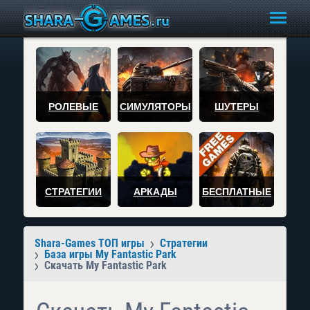
РОЛЕВЫЕ
СИМУЛЯТОРЫ
ШУТЕРЫ
СТРАТЕГИИ
АРКАДЫ
БЕСПЛАТНЫЕ
Shara-Games ТОП игры
Стратегии
База игры My Fantastic Park
Скачать My Fantastic Park