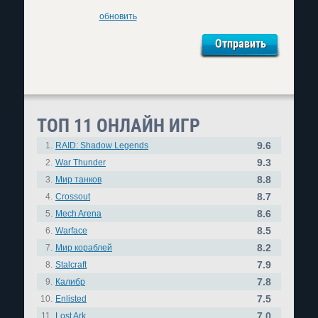
обновить
ТОП 11 ОНЛАЙН ИГР
9.6
1.
RAID: Shadow Legends
9.3
2.
War Thunder
8.8
3.
Мир танков
8.7
4.
Crossout
8.6
5.
Mech Arena
8.5
6.
Warface
8.2
7.
Мир кораблей
7.9
8.
Stalcraft
7.8
9.
Калибр
7.5
10.
Enlisted
7.0
11.
Lost Ark