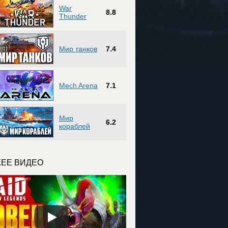
War
8.8
Thunder
Мир танков
7.4
Mech Arena
7.1
Мир
6.2
кораблей
ЕЕ ВИДЕО