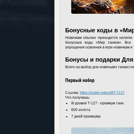
Бонусные коды в «Мир
Новичкам обычно приходится нелегко 
бонусные коды «Мир танков». Все 
упрощения освоения в игре новичкам и т
Бонусы и подарки Для
Всего на выбор для новеньких танкисто
Первый набор
Ссылка:
https://under.video/MT-T127
Что получишь:
III уровня Т-127 - премиум танк
600 золота
7 дней премиума