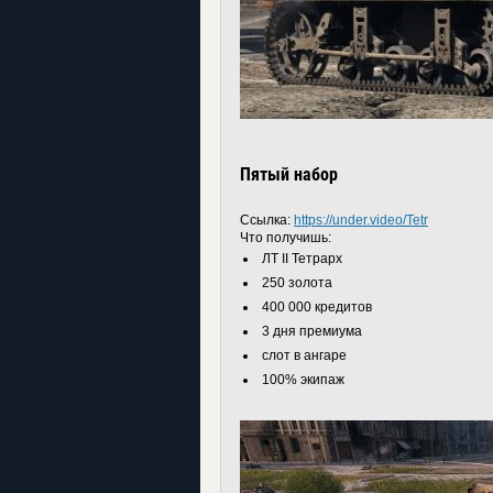
Пятый набор
Ссылка:
https://under.video/Tetr
Что получишь:
ЛТ II Тетрарх
250 золота
400 000 кредитов
3 дня премиума
слот в ангаре
100% экипаж