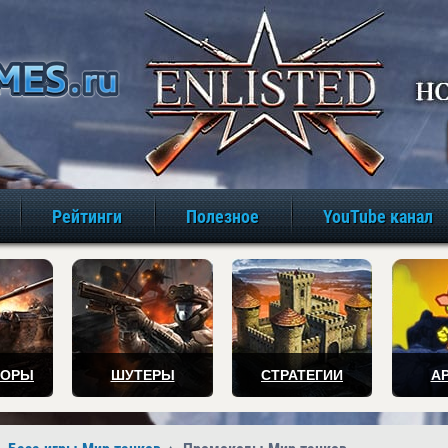
игры онлайн бе
Рейтинги
Полезное
YouTube канал
ТОРЫ
ШУТЕРЫ
СТРАТЕГИИ
А