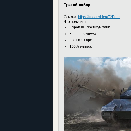
Третий набор
Ссылка:
https://under.video/T2Prem
Что получишь:
II уровня - премиум танк
3 дня премиума
слот в ангаре
100% экипаж