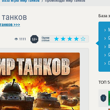
База игры Мир танков
Промокоды Мир танков
 танков
База 
танков >>>
1111
12+
ТОП 5
1