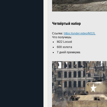
Четвёртый набор
Ссылка:
https://under.video/M22L
Что получишь:
M22 Locust
600 золота
7 дней премиума