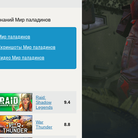
знаний Мир паладинов
Мир паладинов
Скриншоты Мир паладинов
Видео Мир паладинов
Raid:
Shadow
9.4
Legends
War
8.8
Thunder