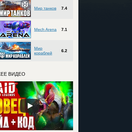
Мир танков
7.4
Mech Arena
7.1
Мир
6.2
кораблей
ЕЕ ВИДЕО