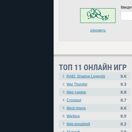
Введи
обновить
ТОП 11 ОНЛАЙН ИГР
9.6
1.
RAID: Shadow Legends
9.3
2.
War Thunder
8.8
3.
Мир танков
8.7
4.
Crossout
8.6
5.
Mech Arena
8.5
6.
Warface
8.2
7.
Мир кораблей