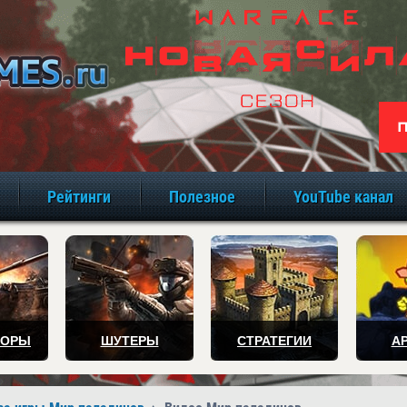
игры онлайн бе
Рейтинги
Полезное
YouTube канал
ТОРЫ
ШУТЕРЫ
СТРАТЕГИИ
А