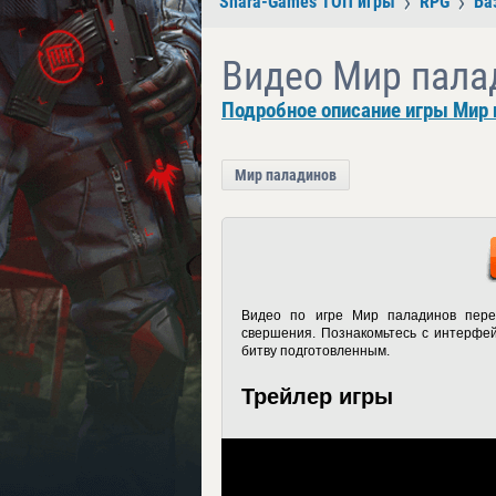
Shara-Games ТОП игры
RPG
Ба
Видео Мир пала
Подробное описание игры Мир 
Мир паладинов
Видео по игре Мир паладинов пере
свершения. Познакомьтесь с интерфей
битву подготовленным.
Трейлер игры