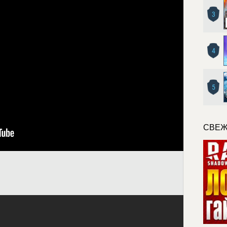
3
4
5
СВЕЖ