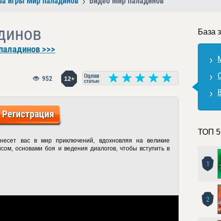
за игры Мир паладинов
Видео Мир паладинов
динов
База 
паладинов >>>
952
12+
Регистрация
ТОП 5
несет вас в мир приключений, вдохновляя на великие
сом, основами боя и ведения диалогов, чтобы вступить в
1
2