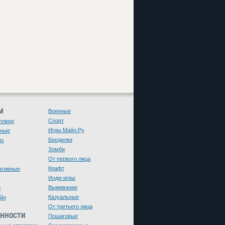
М
Военные
Спорт
плеер
Игры Майл.Ру
чные
Бродилки
их
Зомби
От первого лица
Крафт
ативные
Инди-игры
Выживание
и
Казуальные
йн
От третьего лица
ЕННОСТИ
Пошаговые