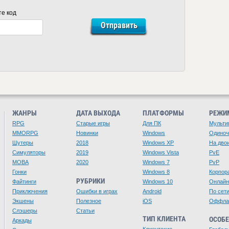
те код
ЖАНРЫ
ДАТА ВЫХОДА
ПЛАТФОРМЫ
РЕЖИ
RPG
Старые игры
Для ПК
Мульти
MMORPG
Новинки
Windows
Одино
Шутеры
2018
Windows XP
На дво
Симуляторы
2019
Windows Vista
PvE
MOBA
2020
Windows 7
PvP
Гонки
Windows 8
Корпор
РУБРИКИ
Файтинги
Windows 10
Онлайн
Приключения
Ошибки в играх
Android
По сет
Экшены
Полезное
iOS
Оффла
Слэшеры
Статьи
ТИП КЛИЕНТА
ОСОБ
Аркады