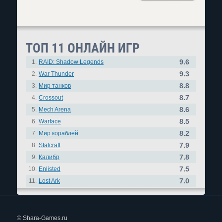
ТОП 11 ОНЛАЙН ИГР
9.6
1.
RAID: Shadow Legends
9.3
2.
War Thunder
8.8
3.
Мир танков
8.7
4.
Crossout
8.6
5.
Mech Arena
8.5
6.
Warface
8.2
7.
Мир кораблей
7.9
8.
Stalcraft
7.8
9.
Калибр
7.5
10.
Enlisted
7.0
11.
Lost Ark
© Shara-Games.ru