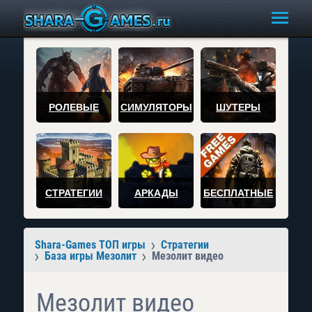
РОЛЕВЫЕ
СИМУЛЯТОРЫ
ШУТЕРЫ
СТРАТЕГИИ
АРКАДЫ
БЕСПЛАТНЫЕ
Shara-Games ТОП игры
Стратегии
База игры Мезолит
Мезолит видео
Мезолит видео