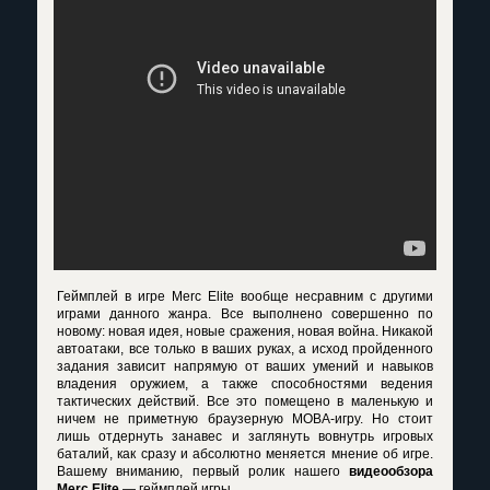
Геймплей в игре Merc Elite вообще несравним с другими
играми данного жанра. Все выполнено совершенно по
новому: новая идея, новые сражения, новая война. Никакой
автоатаки, все только в ваших руках, а исход пройденного
задания зависит напрямую от ваших умений и навыков
владения оружием, а также способностями ведения
тактических действий. Все это помещено в маленькую и
ничем не приметную браузерную МОВА-игру. Но стоит
лишь отдернуть занавес и заглянуть вовнутрь игровых
баталий, как сразу и абсолютно меняется мнение об игре.
Вашему вниманию, первый ролик нашего
видеообзора
Merc Elite
— геймплей игры.