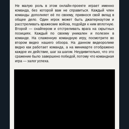
Не малую роль в этом онлайн-проекте играет именно
команда, без которой вам не справиться. Каждый член
команды дополняет её по своему, привнося свой вклад в
общее дело. Один игрок может быть джаггернаутом и
расстреливать вражеские войска, подойдя к ним вплотную.
Второй — снайпером и отстреливать врага на скрытных
позициях. Каждый по своему уникален и полезен в
команде. На слаженную командную игру, посмотрите во
втором видео нашего обзора. На данном видеоролике
видно как работает команда, а на миникарте отображено
каждое их действие, шаг за шагом. Неудивительно, что это
сражение было завершено победой, потому что командная
игра — залог успеха.