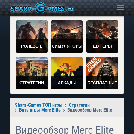
РОЛЕВЫЕ
СИМУЛЯТОРЫ
ШУТЕРЫ
СТРАТЕГИИ
АРКАДЫ
БЕСПЛАТНЫЕ
Shara-Games ТОП игры
Стратегии
База игры Merc Elite
Видеообзор Merc Elite
Видеообзор Merc Elite