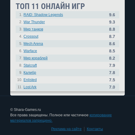
ТОП 11 ОНЛАЙН ИГР
9.6
1.
RAID: Shadow Legends
9.3
2.
War Thunder
8.8
3.
Мир танков
8.7
4.
Crossout
8.6
5.
Mech Arena
8.5
6.
Warface
8.2
7.
Мир кораблей
7.9
8.
Stalcraft
7.8
9.
Калибр
7.5
10.
Enlisted
7.0
11.
Lost Ark
© Shara-Games.ru
Все права защищены. Полное или частичное
копирование
материалов запрещено.
Реклама на сайте
|
Контакты