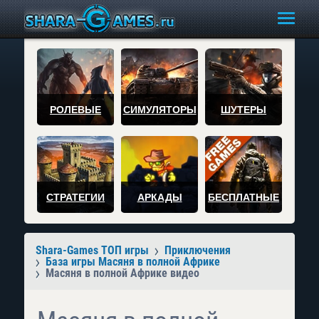
РОЛЕВЫЕ
СИМУЛЯТОРЫ
ШУТЕРЫ
СТРАТЕГИИ
АРКАДЫ
БЕСПЛАТНЫЕ
Shara-Games ТОП игры
Приключения
База игры Масяня в полной Африке
Масяня в полной Африке видео