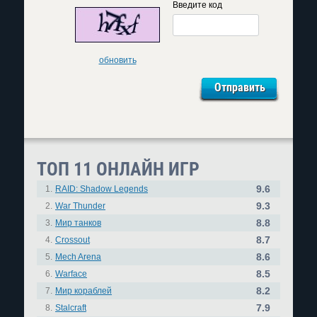
Введите код
обновить
ТОП 11 ОНЛАЙН ИГР
9.6
1.
RAID: Shadow Legends
9.3
2.
War Thunder
8.8
3.
Мир танков
8.7
4.
Crossout
8.6
5.
Mech Arena
8.5
6.
Warface
8.2
7.
Мир кораблей
7.9
8.
Stalcraft