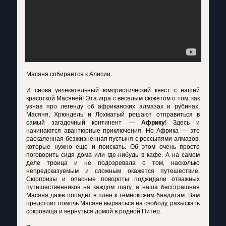
Масяня собирается к Алисии.
И снова увлекательный юмористический квест с нашей
красоткой Масяней! Эта игра с веселым сюжетом о том, как
узнав про легенду об африканских алмазах и рубинах,
Масяня, Хрюндель и Лохматый решают отправиться в
самый загадочный континент —
Африку
! Здесь и
начинаются авантюрные приключения. Но Африка — это
раскаленная безжизненная пустыня с россыпями алмазов,
которые нужно еще и поискать. Об этом очень просто
поговорить сидя дома или где-нибудь в кафе. А на самом
деле троица и не подозревала о том, насколько
непредсказуемым и сложным окажется путешествие.
Сюрпризы и опасные повороты поджидали отважных
путешественников на каждом шагу, а наша бесстрашная
Масяня даже попадет в плен к темнокожим бандитам. Вам
предстоит помочь Масяне вырваться на свободу, разыскать
сокровища и вернуться домой в родной Питер.