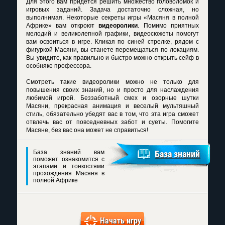
Для этого вам придется решить множество головоломок и
игровых заданий. Задача достаточно сложная, но
выполнимая. Некоторые секреты игры «Масяня в полной
Африке» вам откроют
видеоролики
. Помимо приятных
мелодий и великолепной графики, видеосюжеты помогут
вам освоиться в игре. Кликая по синей стрелке, рядом с
фигуркой Масяни, вы станете перемещаться по локациям.
Вы увидите, как правильно и быстро можно открыть сейф в
особняке профессора.
Смотреть такие видеоролики можно не только для
повышения своих знаний, но и просто для наслаждения
любимой игрой. Беззаботный смех и озорные шутки
Масяни, прекрасная анимация и веселый мультяшный
стиль, обязательно убедят вас в том, что эта игра сможет
отвлечь вас от повседневных забот и суеты. Помогите
Масяне, без вас она может не справиться!
База знаний вам
База знаний
поможет ознакомится с
этапами и тонкостями
прохождения Масяня в
полной Африке
Начать игру