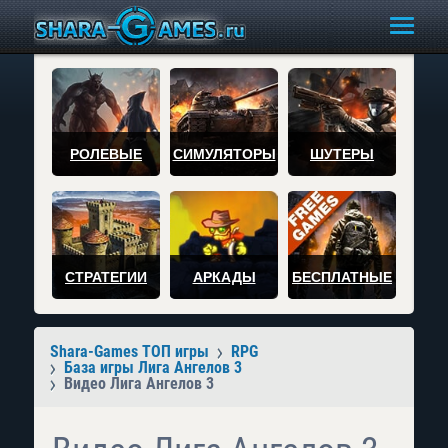
РОЛЕВЫЕ
СИМУЛЯТОРЫ
ШУТЕРЫ
СТРАТЕГИИ
АРКАДЫ
БЕСПЛАТНЫЕ
Shara-Games ТОП игры
RPG
База игры Лига Ангелов 3
Видео Лига Ангелов 3