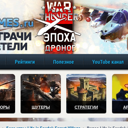
игры онлайн бе
Рейтинги
Полезное
YouTube канал
ТОРЫ
ШУТЕРЫ
СТРАТЕГИИ
А