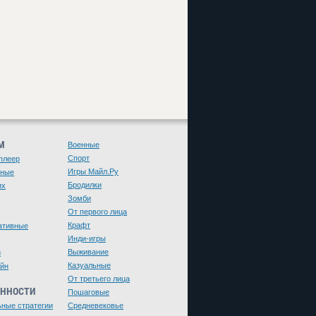
М
Военные
Спорт
плеер
Игры Майл.Ру
чные
Бродилки
их
Зомби
От первого лица
Крафт
ативные
Инди-игры
Выживание
и
Казуальные
йн
От третьего лица
ЕННОСТИ
Пошаговые
ьные стратегии
Средневековье