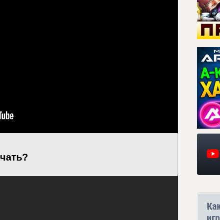
ачать?
Ка
игр