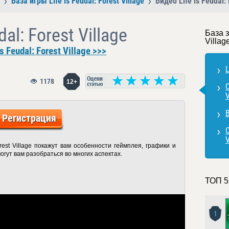
База игры Life is Feudal: Forest Village
Видео Life is Feudal: 
dal: Forest Village
База з
Villag
 Feudal: Forest Village >>>
L
1178
12+
С
V
В
Регистрация
С
V
orest Village покажут вам особенности геймплея, графики и
огут вам разобраться во многих аспектах.
ТОП 5
1