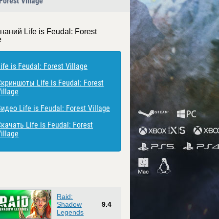
Forest Village
наний Life is Feudal: Forest
e
ife is Feudal: Forest Village
криншоты Life is Feudal: Forest
illage
идео Life is Feudal: Forest Village
качать Life is Feudal: Forest
illage
Raid:
Shadow
9.4
Legends