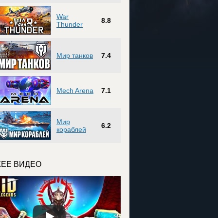
War
8.8
Thunder
Мир танков
7.4
Mech Arena
7.1
Мир
6.2
кораблей
ЕЕ ВИДЕО