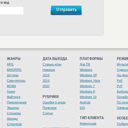
те код
ЖАНРЫ
ДАТА ВЫХОДА
ПЛАТФОРМЫ
РЕЖИ
RPG
Старые игры
Для ПК
Мульти
MMORPG
Новинки
Windows
Одино
Шутеры
2018
Windows XP
На дво
Симуляторы
2019
Windows Vista
PvE
MOBA
2020
Windows 7
PvP
Гонки
Windows 8
Корпор
РУБРИКИ
Файтинги
Windows 10
Онлайн
Приключения
Ошибки в играх
Android
По сет
Экшены
Полезное
iOS
Оффла
Слэшеры
Статьи
ТИП КЛИЕНТА
ОСОБ
Аркады
Клиентские
Глобал
Стратегии