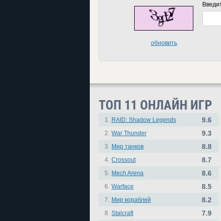
Введи
обновить
ТОП 11 ОНЛАЙН ИГР
9.6
1.
RAID: Shadow Legends
9.3
2.
War Thunder
8.8
3.
Мир танков
8.7
4.
Crossout
8.6
5.
Mech Arena
8.5
6.
Warface
8.2
7.
Мир кораблей
7.9
8.
Stalcraft