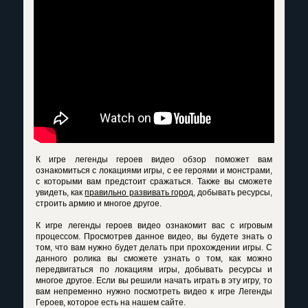
К игре легенды героев видео обзор поможет вам
ознакомиться с локациями игры, с ее героями и монстрами,
с которыми вам предстоит сражаться. Также вы сможете
увидеть, как
правильно развивать город
, добывать ресурсы,
строить армию и многое другое.
К игре легенды героев видео ознакомит вас с игровым
процессом. Просмотрев данное видео, вы будете знать о
том, что вам нужно будет делать при прохождении игры. С
данного ролика вы сможете узнать о том, как можно
передвигаться по локациям игры, добывать ресурсы и
многое другое. Если вы решили начать играть в эту игру, то
вам непременно нужно посмотреть видео к игре Легенды
Героев, которое есть на нашем сайте.