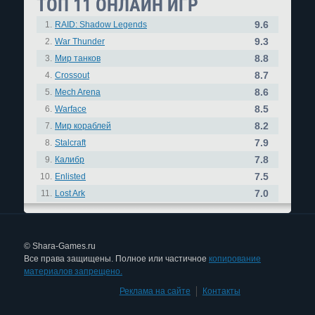
ТОП 11 ОНЛАЙН ИГР
9.6
1.
RAID: Shadow Legends
9.3
2.
War Thunder
8.8
3.
Мир танков
8.7
4.
Crossout
8.6
5.
Mech Arena
8.5
6.
Warface
8.2
7.
Мир кораблей
7.9
8.
Stalcraft
7.8
9.
Калибр
7.5
10.
Enlisted
7.0
11.
Lost Ark
© Shara-Games.ru
Все права защищены. Полное или частичное
копирование
материалов запрещено.
Реклама на сайте
|
Контакты