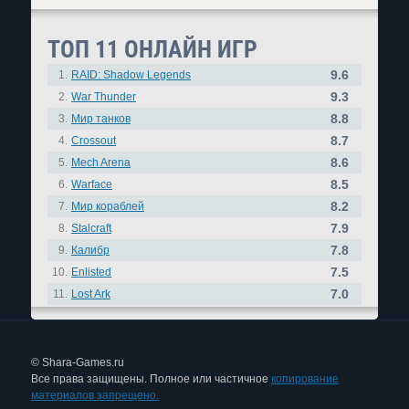
ТОП 11 ОНЛАЙН ИГР
9.6
1.
RAID: Shadow Legends
9.3
2.
War Thunder
8.8
3.
Мир танков
8.7
4.
Crossout
8.6
5.
Mech Arena
8.5
6.
Warface
8.2
7.
Мир кораблей
7.9
8.
Stalcraft
7.8
9.
Калибр
7.5
10.
Enlisted
7.0
11.
Lost Ark
© Shara-Games.ru
Все права защищены. Полное или частичное
копирование
материалов запрещено.