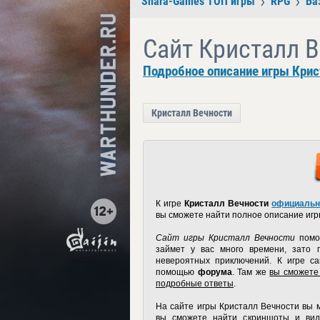
Shara-Games ТОП игры
RPG
Ба
Сайт Кристалл 
Подробное описание игры Крис
Кристалл Вечности
К игре
Кристалл Вечности
официальн
вы сможете найти полное описание игры 
Сайт игры Кристалл Вечности
помож
займет у вас много времени, зато 
невероятных приключений. К игре са
помощью
форума
. Там же
вы сможете
подробные ответы
.
На
сайте игры Кристалл Вечности
вы м
вы сможете найти скриншоты и виде