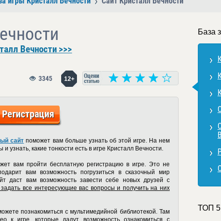
за игры Кристалл Вечности
Сайт Кристалл Вечности
Вечности
База 
талл Вечности >>>
3345
12+
Регистрация
ый сайт
поможет вам больше узнать об этой игре. На нем
и узнать, какие тонкости есть в игре Кристалл Вечности.
ет вам пройти бесплатную регистрацию в игре. Это не
подарит вам возможность погрузиться в сказочный мир
йт даст вам возможность завести себе новых друзей с
 задать все интересующие вас вопросы и получить на них
ТОП 5
ожете познакомиться с мультимедийной библиотекой. Там
о к игре, которые дадут возможность ознакомиться с