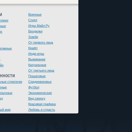
М
Военные
Спорт
плеер
Игры Майл.Ру
чные
Бродилки
их
Зомби
От первого лица
Крафт
ативные
Инди-игры
Выживание
и
Казуальные
йн
От третьего лица
ЕННОСТИ
Пошаговые
ьные стратегии
Средневековье
тные
Футбол
язычные
Экономические
яд
Вид сверху
Красивая графика
ый мир
Любовь и страсть