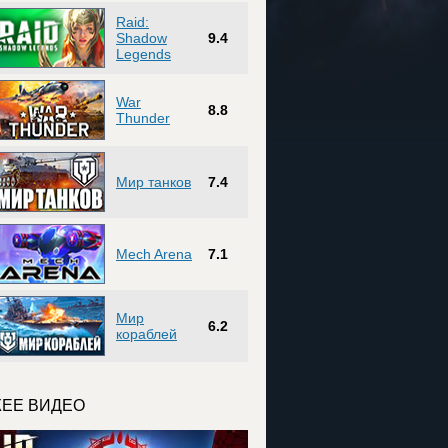
Raid:
Shadow
9.4
Legends
War
8.8
Thunder
Мир танков
7.4
Mech Arena
7.1
Мир
6.2
кораблей
ЕЕ ВИДЕО