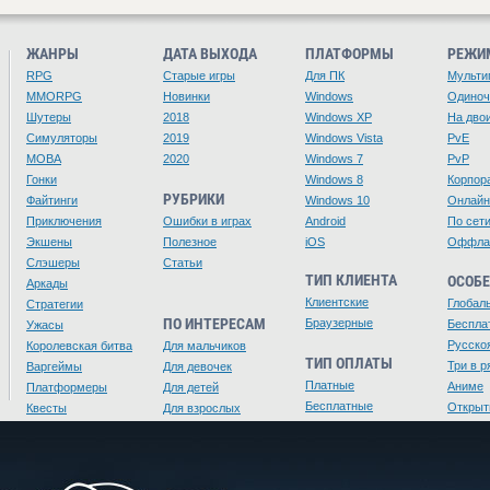
ЖАНРЫ
ДАТА ВЫХОДА
ПЛАТФОРМЫ
РЕЖИ
RPG
Старые игры
Для ПК
Мульти
MMORPG
Новинки
Windows
Одино
Шутеры
2018
Windows XP
На дво
Симуляторы
2019
Windows Vista
PvE
MOBA
2020
Windows 7
PvP
Гонки
Windows 8
Корпор
РУБРИКИ
Файтинги
Windows 10
Онлайн
Приключения
Ошибки в играх
Android
По сет
Экшены
Полезное
iOS
Оффла
Слэшеры
Статьи
ТИП КЛИЕНТА
ОСОБ
Аркады
Клиентские
Глобал
Стратегии
ПО ИНТЕРЕСАМ
Браузерные
Беспла
Ужасы
Русско
Королевская битва
Для мальчиков
ТИП ОПЛАТЫ
Три в р
Варгеймы
Для девочек
Платные
Аниме
Платформеры
Для детей
Бесплатные
Открыт
Квесты
Для взрослых