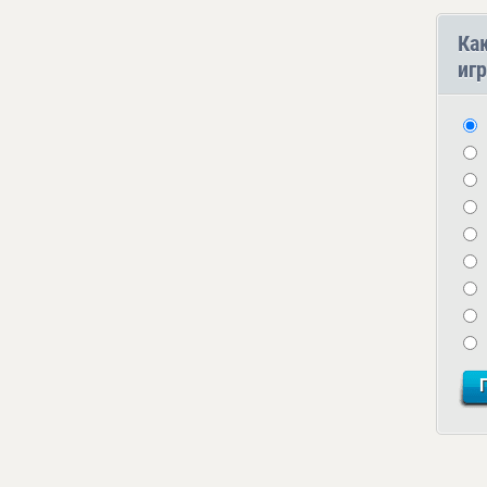
Ка
игр