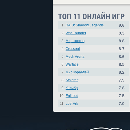
ТОП 11 ОНЛАЙН ИГР
9.6
1.
RAID: Shadow Legends
9.3
2.
War Thunder
8.8
3.
Мир танков
8.7
4.
Crossout
8.6
5.
Mech Arena
8.5
6.
Warface
8.2
7.
Мир кораблей
7.9
8.
Stalcraft
7.8
9.
Калибр
7.5
10.
Enlisted
7.0
11.
Lost Ark