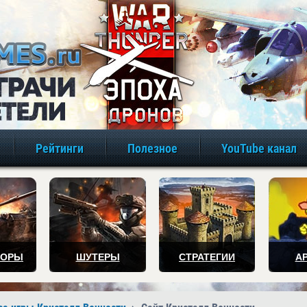
игры онлайн бе
Рейтинги
Полезное
YouTube канал
ТОРЫ
ШУТЕРЫ
СТРАТЕГИИ
А