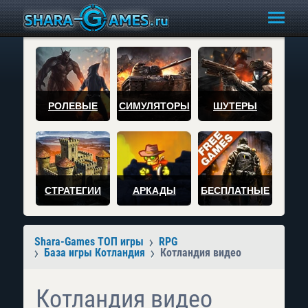
РОЛЕВЫЕ
СИМУЛЯТОРЫ
ШУТЕРЫ
СТРАТЕГИИ
АРКАДЫ
БЕСПЛАТНЫЕ
Shara-Games ТОП игры
RPG
База игры Котландия
Котландия видео
Котландия видео