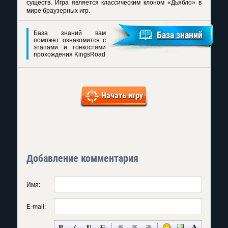
существ. Игра является классическим клоном «Дьябло» в
мире браузерных игр.
База знаний вам
База знаний
поможет ознакомится с
этапами и тонкостями
прохождения KingsRoad
Начать игру
Добавление комментария
Имя:
E-mail: