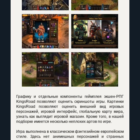
Графику и отдельные компоненты геймплея экшен-РПГ
KingsRoad позволяют оценить скриншоты игры. Картинки
KingsRoad позволяют оценить внешний вид игровых
персонажей, игровой интерфейс, глобальную карту мира,
узнать как выглядит игровой магазин. Кроме того, в нашей
подборке имеется несколько неплохих артов по игре.
Игра выполнена в классическом фэнтезийном европейском
стиле. Здесь нет анимешных персонажей и странных