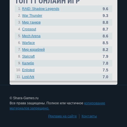
ТОП 11 ОНЛАЙН ИГР
9.6
1.
RAID: Shadow Legends
9.3
2.
War Thunder
8.8
3.
Мир танков
8.7
4.
Crossout
8.6
5.
Mech Arena
8.5
6.
Warface
8.2
7.
Мир кораблей
7.9
8.
Stalcraft
7.8
9.
Калибр
7.5
10.
Enlisted
7.0
11.
Lost Ark
© Shara-Games.ru
Все права защищены. Полное или частичное
копирование
материалов запрещено.
Реклама на сайте
|
Контакты