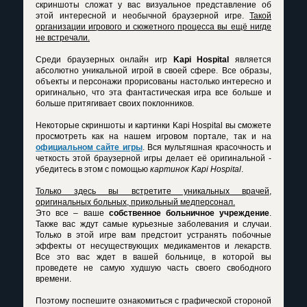
скриншоты сложат у вас визуальное представление об
этой интересной и необычной браузерной игре.
Такой
организации игрового и сюжетного процесса вы ещё нигде
не встречали.
Среди браузерных онлайн игр
Kapi Hospital
является
абсолютно уникальной игрой в своей сфере. Все образы,
объекты и персонажи прорисованы настолько интересно и
оригинально, что эта фантастическая игра все больше и
больше притягивает своих поклонников.
Некоторые скриншоты и
картинки Kapi Hospital
вы сможете
просмотреть как на нашем игровом портале, так и на
официальном сайте игры
. Вся мультяшная красочность и
четкость этой браузерной игры делает её оригинальной -
убедитесь в этом с помощью
картинок Kapi Hospital
.
Только здесь вы встретите уникальных врачей,
оригинальных больных, прикольный медперсонал.
Это все – ваше
собственное больничное учреждение
.
Также вас ждут самые курьезные заболевания и случаи.
Только в этой игре вам предстоит устранять побочные
эффекты от несуществующих медикаментов и лекарств.
Все это вас ждет в вашей больнице, в которой вы
проведете не самую худшую часть своего свободного
времени.
Поэтому поспешите ознакомиться с графической стороной