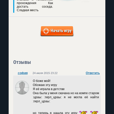
прохождения Как
достать соседа.
Сладкая месть
Начать игру
Отзывы
софия
Ответить
24 июля 2015 23:22
О боже мой!
Обожаю эту игру
Я её играла в детстве
Она была у меня скачана но на компе старом
:цраы: :гирл_цраы: я не могла её найти
:гирл_цраы:
но теперь я нашла эту игру