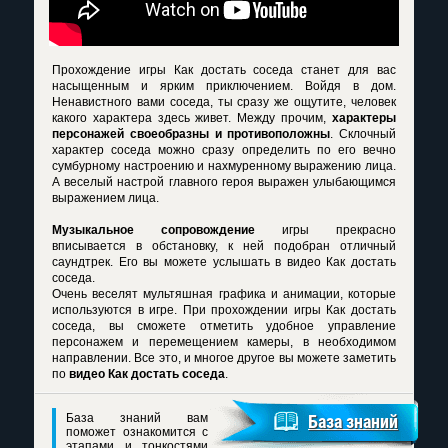
Прохождение игры Как достать соседа станет для вас
насыщенным и ярким приключением. Войдя в дом.
Ненавистного вами соседа, ты сразу же ощутите, человек
какого характера здесь живет. Между прочим,
характеры
персонажей своеобразны и противоположны
. Склочный
характер соседа можно сразу определить по его вечно
сумбурному настроению и нахмуренному выражению лица.
А веселый настрой главного героя выражен улыбающимся
выражением лица.
Музыкальное сопровождение
игры прекрасно
вписывается в обстановку, к ней подобран отличный
саундтрек. Его вы можете услышать в видео Как достать
соседа.
Очень веселят мультяшная графика и анимации, которые
используются в игре. При прохождении игры Как достать
соседа, вы сможете отметить удобное управление
персонажем и перемещением камеры, в необходимом
направлении. Все это, и многое другое вы можете заметить
по
видео Как достать соседа
.
База знаний вам
База знаний
поможет ознакомится с
этапами и тонкостями