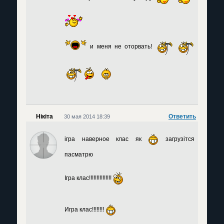
и меня не оторвать!
Нікіта
Ответить
30 мая 2014 18:39
ігра наверное клас як
загрузітся
пасматрю
Ігра клас!!!!!!!!!!!!!!!
Игра клас!!!!!!!!