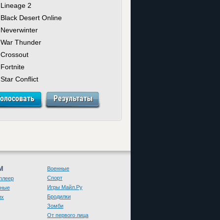
Lineage 2
Black Desert Online
Neverwinter
War Thunder
Crossout
Fortnite
Star Conflict
М
Военные
Спорт
плеер
Игры Майл.Ру
чные
Бродилки
их
Зомби
От первого лица