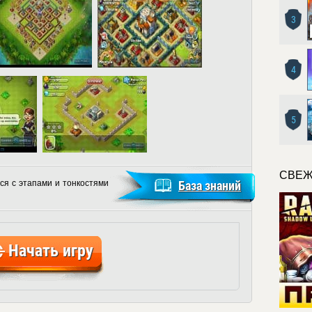
3
4
5
СВЕЖ
ся с этапами и тонкостями
База знаний
Начать игру