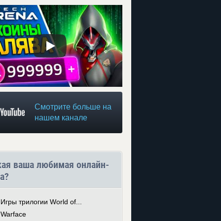
Смотрите больше на
нашем канале
кая ваша любимая онлайн-
а?
Игры трилогии World of...
Warface