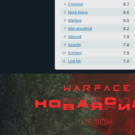
8.7
4.
Crossout
8.6
5.
Mech Arena
8.5
6.
Warface
8.2
7.
Мир кораблей
7.9
8.
Stalcraft
7.8
9.
Калибр
7.5
10.
Enlisted
7.0
11.
Lost Ark