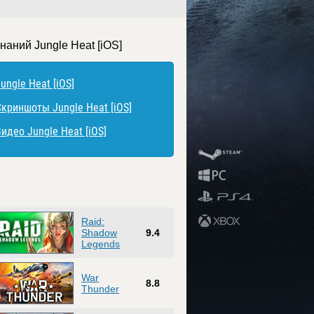
наний Jungle Heat [iOS]
ungle Heat [iOS]
Скриншоты Jungle Heat [iOS]
идео Jungle Heat [iOS]
Raid:
Shadow
9.4
Legends
War
8.8
Thunder