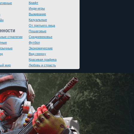
Крафт
ативные
Инди-игры
Выживание
и
Казуальные
йн
От третьего лица
ЕННОСТИ
Пошаговые
ьные стратегии
Средневековье
тные
Футбол
язычные
Экономические
яд
Вид сверху
Красивая графика
ый мир
Любовь и страсть