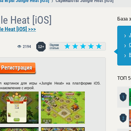
за игры Jungle Heat [iOS]
Скриншоты Jungle Heat [iOS]
e Heat [iOS]
База з
 Heat [iOS] >>>
J
2194
12+
В
Регистрация
ТОП 5
 картинок для игры «Jungle Heat» на платформе iOS.
накомление с игрой.
1
2