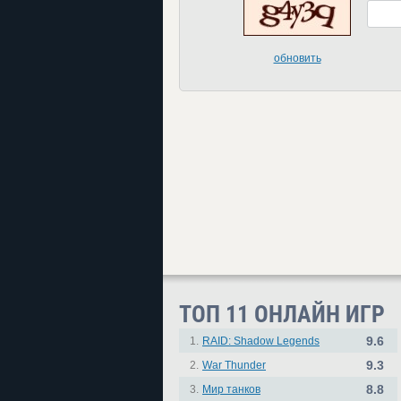
обновить
ТОП 11 ОНЛАЙН ИГР
9.6
1.
RAID: Shadow Legends
9.3
2.
War Thunder
8.8
3.
Мир танков