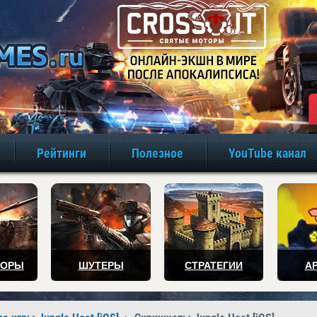
игры онлайн бе
Рейтинги
Полезное
YouTube канал
ТОРЫ
ШУТЕРЫ
СТРАТЕГИИ
А