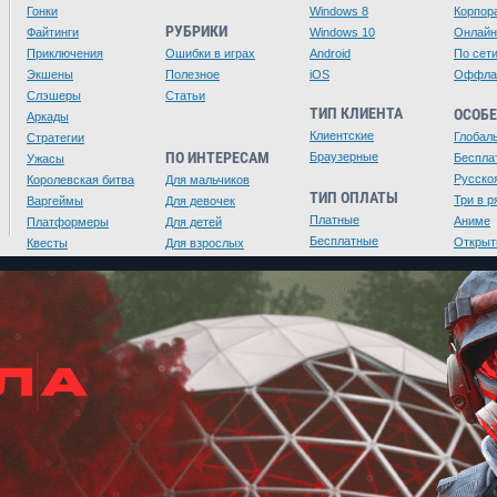
Гонки
Windows 8
Корпор
РУБРИКИ
Файтинги
Windows 10
Онлайн
Приключения
Ошибки в играх
Android
По сет
Экшены
Полезное
iOS
Оффла
Слэшеры
Статьи
ТИП КЛИЕНТА
ОСОБ
Аркады
Клиентские
Глобал
Стратегии
ПО ИНТЕРЕСАМ
Браузерные
Беспла
Ужасы
Русско
Королевская битва
Для мальчиков
ТИП ОПЛАТЫ
Три в р
Варгеймы
Для девочек
Платные
Аниме
Платформеры
Для детей
Бесплатные
Открыт
Квесты
Для взрослых