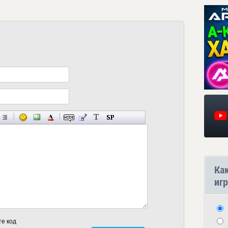
Ка
игр
те код