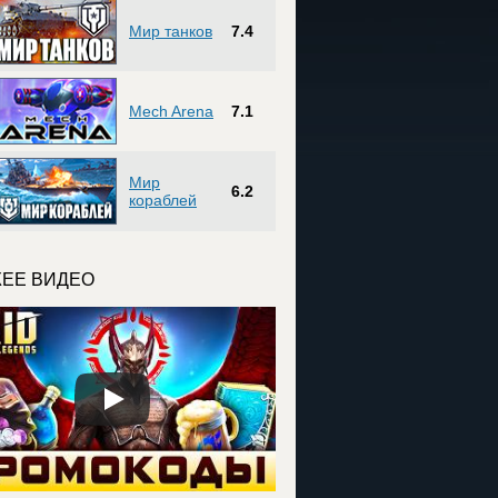
Мир танков
7.4
Mech Arena
7.1
Мир
6.2
кораблей
ЕЕ ВИДЕО