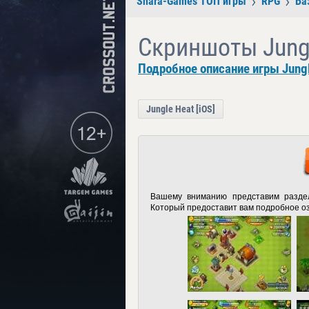
Shara-Games ТОП игры
RPG
Ба
Скриншоты Jungl
Подробное описание игры Jungle
Jungle Heat [iOS]
Вашему вниманию представим раздел
Который предоставит вам подробное оз