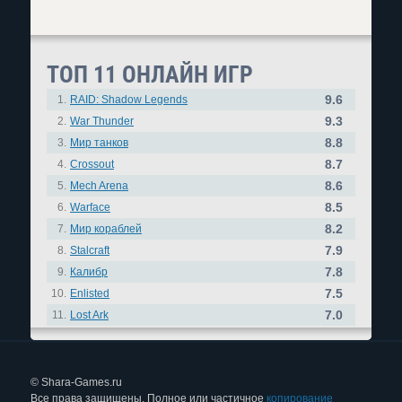
ТОП 11 ОНЛАЙН ИГР
9.6
1.
RAID: Shadow Legends
9.3
2.
War Thunder
8.8
3.
Мир танков
8.7
4.
Crossout
8.6
5.
Mech Arena
8.5
6.
Warface
8.2
7.
Мир кораблей
7.9
8.
Stalcraft
7.8
9.
Калибр
7.5
10.
Enlisted
7.0
11.
Lost Ark
© Shara-Games.ru
Все права защищены. Полное или частичное
копирование