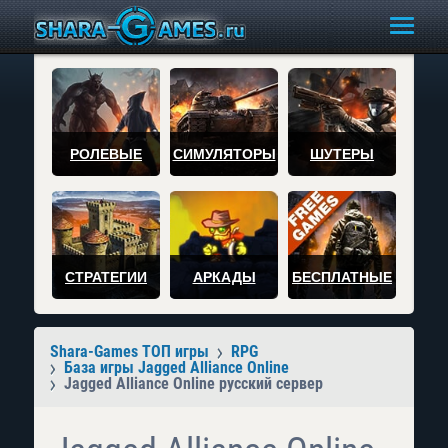
РОЛЕВЫЕ
СИМУЛЯТОРЫ
ШУТЕРЫ
СТРАТЕГИИ
АРКАДЫ
БЕСПЛАТНЫЕ
Shara-Games ТОП игры
RPG
База игры Jagged Alliance Online
Jagged Alliance Online русский сервер