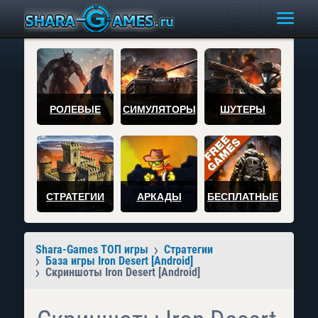
РОЛЕВЫЕ
СИМУЛЯТОРЫ
ШУТЕРЫ
СТРАТЕГИИ
АРКАДЫ
БЕСПЛАТНЫЕ
Shara-Games ТОП игры
Стратегии
База игры Iron Desert [Android]
Скриншоты Iron Desert [Android]