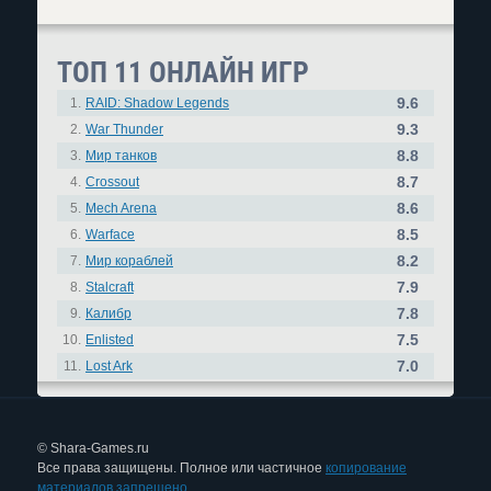
ТОП 11 ОНЛАЙН ИГР
9.6
1.
RAID: Shadow Legends
9.3
2.
War Thunder
8.8
3.
Мир танков
8.7
4.
Crossout
8.6
5.
Mech Arena
8.5
6.
Warface
8.2
7.
Мир кораблей
7.9
8.
Stalcraft
7.8
9.
Калибр
7.5
10.
Enlisted
7.0
11.
Lost Ark
© Shara-Games.ru
Все права защищены. Полное или частичное
копирование
материалов запрещено.