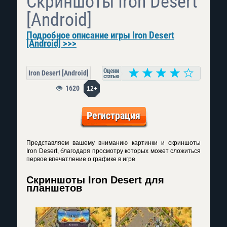
Скриншоты Iron Desert
[Android]
Подробное описание игры Iron Desert
[Android] >>>
Iron Desert [Android]
1620
12+
Регистрация
Представляем вашему вниманию картинки и скриншоты
Iron Desert, благодаря просмотру которых может сложиться
первое впечатление о графике в игре
Скриншоты Iron Desert для
планшетов