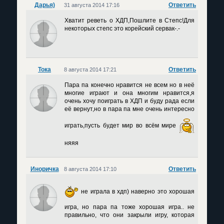
Дарья)
Ответить
31 августа 2014 17:16
Хватит реветь о ХДП,Пошлите в Степс!Для
некоторых степс это корейский сервак-.-
Тока
Ответить
8 августа 2014 17:21
Пара па конечно нравится не всем но в неё
многие играют и она многим нравится,я
очень хочу поиграть в ХДП и буду рада если
её вернут,но в пара па мне очень интересно
играть,пусть будет мир во всём мире
няяя
Иноричка
Ответить
8 августа 2014 17:10
не играла в хдп) наверно это хорошая
игра, но пара па тоже хорошая игра.. не
правильно, что они закрыли игру, которая