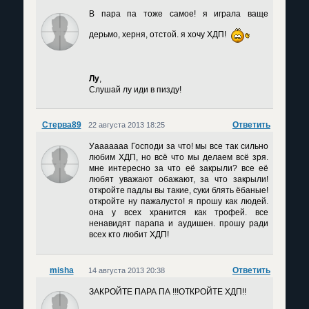
В пара па тоже самое! я играла ваще
дерьмо, херня, отстой. я хочу ХДП!
Лу
,
Слушай лу иди в пизду!
Стерва89
Ответить
22 августа 2013 18:25
Уааааааа Господи за что! мы все так сильно
любим ХДП, но всё что мы делаем всё зря.
мне интересно за что её закрыли? все её
любят уважают обажают, за что закрыли!
откройте падлы вы такие, суки блять ёбаные!
откройте ну пажалусто! я прошу как людей.
она у всех хранится как трофей. все
ненавидят парапа и аудишен. прошу ради
всех кто любит ХДП!
misha
Ответить
14 августа 2013 20:38
ЗАКРОЙТЕ ПАРА ПА !!!ОТКРОЙТЕ ХДП!!