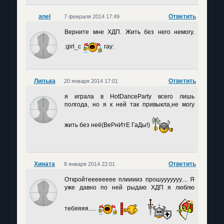
anel
Ответить
7 февраля 2014 17:49
Верните мне ХДП. Жить без него немогу.
:girl_c
ray:
Лилька
Ответить
20 января 2014 17:01
я играла в HotDanceParty всего лишь
полгода, но я к ней так привыкла,не могу
жить без неё(ВеРнИтЕ ГаДы!)
Хината
Ответить
8 января 2014 22:01
Откройтееееееее плииииз прошууууууу.... Я
уже давно по ней рыдаю ХДП я люблю
тебяяяя.....