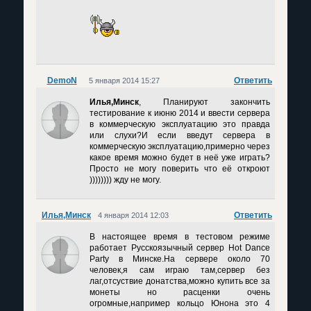
DemoN
Ответить
5 января 2014 15:27
Илья,Минск
, Планируют закончить
тестирование к июню 2014 и ввести сервера
в коммерческую эксплуатацию это правда
или слухи?И если введут сервера в
коммерческую эксплуатацию,примерно через
какое время можно будет в неё уже играть?
Просто не могу поверить что её откроют
)))))))) жду не могу.
Илья,Минск
Ответить
4 января 2014 12:03
В настоящее время в тестовом режиме
работает Русскоязычный сервер Hot Dance
Party в Минске.На сервере около 70
человек,я сам играю там,сервер без
лаг,отсуствие донатства,можно купить все за
монеты но расценки очень
огромные,например кольцо Юнона это 4