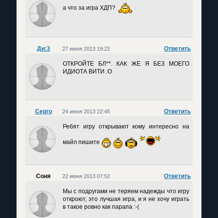
а что за игра ХДП?
Ди:3
Ответить
27 июня 2013 19:22
ОТКРОЙТЕ БЛ**. КАК ЖЕ Я БЕЗ МОЕГО
ИДИОТА ВИТИ :О
Серго
Ответить
24 июня 2013 22:45
Ребят игру открывают кому интересно на
майл пишите
Соня
Ответить
22 июня 2013 07:52
Мы с подругами не теряем надежды что игру
откроют, это лучшая игра, и я не хочу играть
в такое ровно как парапа :-(