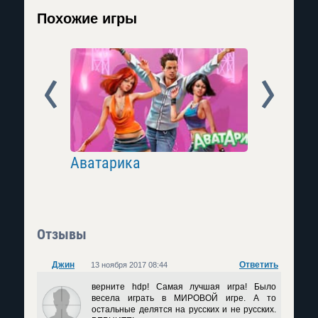
Похожие игры
Prev
Next
следие
Аватарика
Affected
Отзывы
Джин
Ответить
13 ноября 2017 08:44
верните hdp! Самая лучшая игра! Было
весела играть в МИРОВОЙ игре. А то
остальные делятся на русских и не русских.