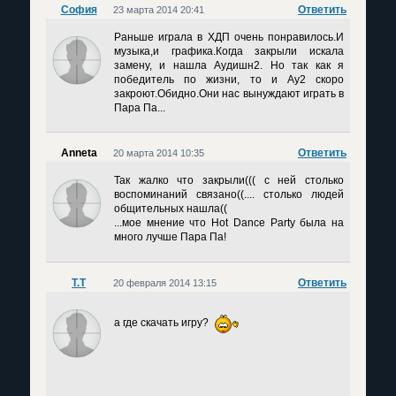
София
Ответить
23 марта 2014 20:41
Раньше играла в ХДП очень понравилось.И
музыка,и графика.Когда закрыли искала
замену, и нашла Аудишн2. Но так как я
победитель по жизни, то и Ау2 скоро
закроют.Обидно.Они нас вынуждают играть в
Пара Па...
Anneta
Ответить
20 марта 2014 10:35
Так жалко что закрыли((( с ней столько
воспоминаний связано((.... столько людей
общительных нашла((
...мое мнение что Hot Dance Party была на
много лучше Пара Па!
Т.Т
Ответить
20 февраля 2014 13:15
а где скачать игру?