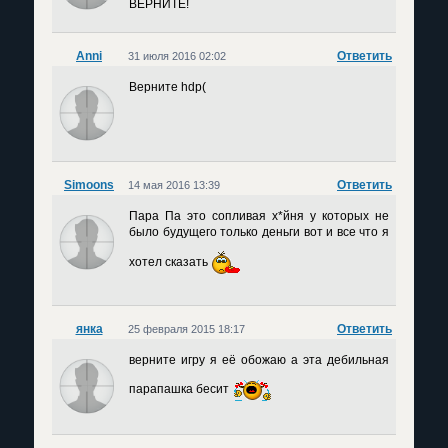
ВЕРНИТЕ!
Anni
Ответить
31 июля 2016 02:02
Верните hdp(
Simoons
Ответить
14 мая 2016 13:39
Пара Па это сопливая х*йня у которых не
было будущего только деньги вот и все что я
хотел сказать
янка
Ответить
25 февраля 2015 18:17
верните игру я её обожаю а эта дебильная
парапашка бесит