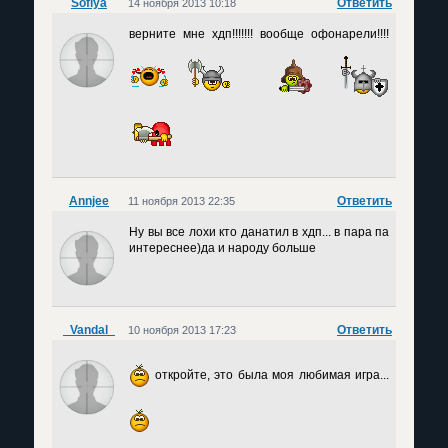
Sofiya
Ответить
14 ноября 2013 10:18
верните мне хдп!!!!!!! вообще офонарели!!!!
Annjee
Ответить
11 ноября 2013 22:35
Ну вы все лохи кто данатил в хдп... в пара па
интереснее)да и народу больше
_Vandal_
Ответить
10 ноября 2013 17:23
откройте, это была моя любимая игра...