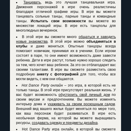
Танцевать
, ведь это лучшая танцевальная игра.
Движения персонажей в игре очень реалистичны
благодаря отличной графике игры. В игре вы можете
танцевать сольные танцы, парные танцы и командные
танцы.
Испытать свои возможности
вы можете во
множестве локаций игры. В игре есть танцполы для
многолюдных вечеринок.
В этой игре вы сможете много
общаться и заводить
новые знакомства
. В этой игре можно
объединяться в
клубы
и даже жениться. Опытные танцоры всегда
помогают новичкам, принимая их в ученики. Если игроки
состоят в паре, то они имеют возможность даже завести
ребенка. Дети в игре растут, только нужно хорошо следить
за тем, чего хочет ваш ребенок. За это он отблагодарит вас
своими талантами. В игре вы сможете разместить свою
подробную
анкету с фотографией
для того, чтобы все
могли видеть, с кем они общаются.
Hot Dance Party онлайн
– это игра, в которой есть не
только танцы. В этой игре присутствует реальная жизнь. У
вас будет возможность
обустроить свой личный дом
по
своим вкусам и предпочтениям. Вы можете изменять
интерьер дома и
ухаживать за своим роскошным садом
.
Внешний вид вашего жилья будет меняться по мере того,
как ваш персонаж будет развиваться. В игре есть
необычная ферма, на которой вы можете выращивать
ресурсы,
создавать одежду и предметы дизайна
.
Hot Dance Party игра онлайн, в которой вы сможете