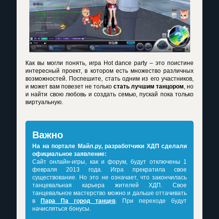
Как вы могли понять,
игра Hot dance party
– это поистине
интересный проект, в котором есть множество различных
возможностей. Поспешите, стать одним из его участников,
и может вам повезет не только
стать лучшим танцором
, но
и найти свою любовь и создать семью, пускай пока только
виртуальную.
Важно
На на портале Майл.ру, разработчики ХДП сделали
официальное заявление:
Сайт онлайн-игры, как и форум, будут отключены 1
февраля 2013 года. Игра прекратила свое
существование. Но это не означает, что закончилась
танцевальная карьера жителей ХДП. Свое
танцевальное мастерство можно и дальше оттачивать
в
Пара Па город танцев
. При переходе будут
начисляться бонусы.