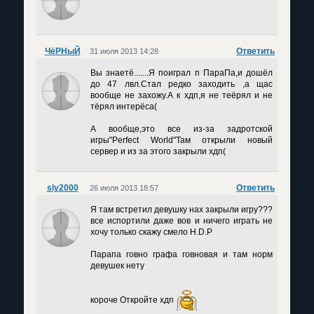
ЧёРНыЙ
Ответить
31 июля 2013 14:28
Вы знаетё.......Я поиграл п ПараПа,и дошёл
до 47 лвл.Стал редко заходить ,а щас
вообще не захожу.А к хдп,я не теёрял и не
тёрял интерёса(
А вообще,это все из-за задротской
игры"Perfect World"Там открыли новый
сервер и из за этого закрыли хдп(
sly2000
Ответить
26 июля 2013 18:57
Я там встретил девушку нах закрыли игру???
все испортили даже вов и ничего играть не
хочу только скажу смело H.D.P
Парапа говно графа говновая и там норм
девушек нету
короче Откройте хдп