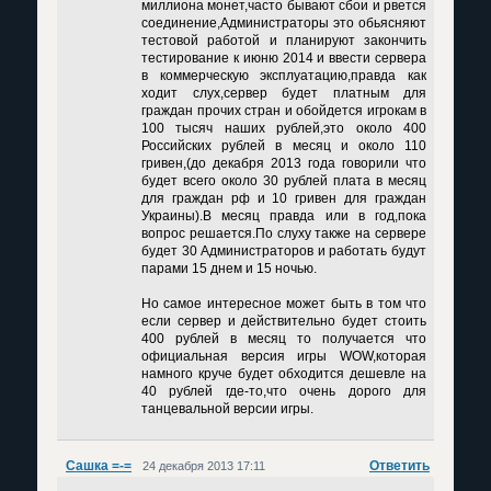
миллиона монет,часто бывают сбои и рвется
соединение,Администраторы это обьясняют
тестовой работой и планируют закончить
тестирование к июню 2014 и ввести сервера
в коммерческую эксплуатацию,правда как
ходит слух,сервер будет платным для
граждан прочих стран и обойдется игрокам в
100 тысяч наших рублей,это около 400
Российских рублей в месяц и около 110
гривен,(до декабря 2013 года говорили что
будет всего около 30 рублей плата в месяц
для граждан рф и 10 гривен для граждан
Украины).В месяц правда или в год,пока
вопрос решается.По слуху также на сервере
будет 30 Администраторов и работать будут
парами 15 днем и 15 ночью.
Но самое интересное может быть в том что
если сервер и действительно будет стоить
400 рублей в месяц то получается что
официальная версия игры WOW,которая
намного круче будет обходится дешевле на
40 рублей где-то,что очень дорого для
танцевальной версии игры.
Сашка =-=
Ответить
24 декабря 2013 17:11