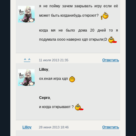
я не пойму зачем закрывать игру если её
может быть когданибудь откроют?
когда мя не было дома 20 дней то я
подумала оооо наверно хдп открыли;D
^_^
Ответить
11 июля 2013 21:35
Lilloy
,
ох.еная игра хдп
Серго
,
и когда открывают ?
Lilloy
Ответить
28 июня 2013 18:46