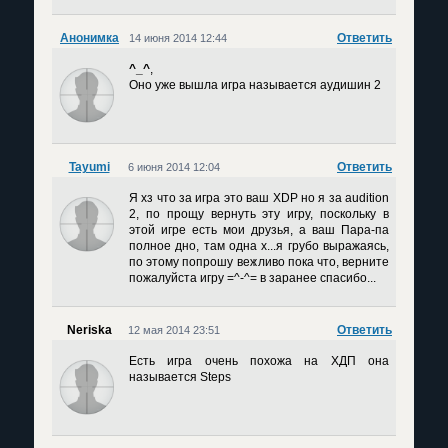
Анонимка
Ответить
14 июня 2014 12:44
^_^
,
Оно уже вышла игра называется аудишин 2
Tayumi
Ответить
6 июня 2014 12:04
Я хз что за игра это ваш XDP но я за audition
2, по прощу вернуть эту игру, поскольку в
этой игре есть мои друзья, а ваш Пара-па
полное дно, там одна х...я грубо выражаясь,
по этому попрошу вежливо пока что, верните
пожалуйста игру =^-^= в заранее спасибо...
Neriska
Ответить
12 мая 2014 23:51
Есть игра очень похожа на ХДП она
называется Steps