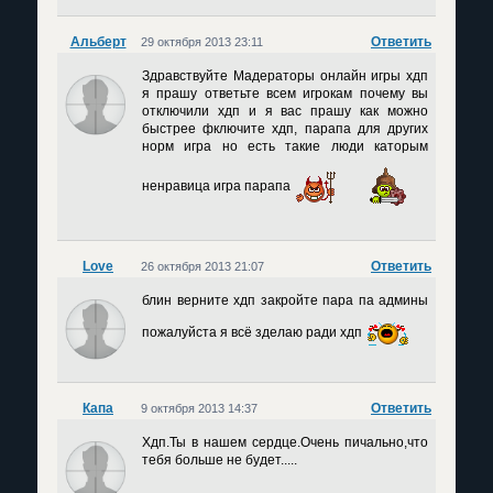
Альберт
Ответить
29 октября 2013 23:11
Здравствуйте Мадераторы онлайн игры хдп
я прашу ответьте всем игрокам почему вы
отключили хдп и я вас прашу как можно
быстрее фключите хдп, парапа для других
норм игра но есть такие люди каторым
ненравица игра парапа
Love
Ответить
26 октября 2013 21:07
блин верните хдп закройте пара па админы
пожалуйста я всё зделаю ради хдп
Капа
Ответить
9 октября 2013 14:37
Хдп.Ты в нашем сердце.Очень пичально,что
тебя больше не будет.....