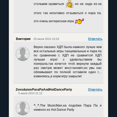
стольким нравиться
но не надо из-за
этого так негативно отзываться о пара па.
это очень интересная игра
Виктория
Ответить
29 июля 2014 15:03
Верно сказано ХДП была намного лучше чем
все остальные игры танцевальные и пара па
по сравнению с ХДП не сравнится! ХДП
лучшая игра! с удовольствием бы
поиграла,так хочется чтоб вернули каждый
раз смотрю может восстановят,но увы нас
обламывают по полной оставили одно г....
извиняюсь,а норм игру закрыли!
ZvesdunovParaPaAndHotDanceParty
Ответить
5 июля 2014 21:12
^_^
,The MusicMan,на подобии Пара Па и
немного из Hot Dance Party