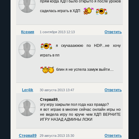
прям когда ХДП было открыто я после уроков
садилась играть в ХДП
Ксения
Ответить
1 сентября 2013 12:13
я скучаааююю по HDP....не хочу
играть в пп
блин я не успела замуж выйти....
Ler4ik
Ответить
30 августа 2013 13:47
Стерва89
,
эту игру закрыли пол года наз правдо?
я вот играю в многие сейчас онлайн игры но
не видела игру по круче чем ХДП ВЕРНИТЕ
ИГРУ НАЗАД АДМИНЫ ЛОХИ
Стерва89
Ответить
29 августа 2013 15:30