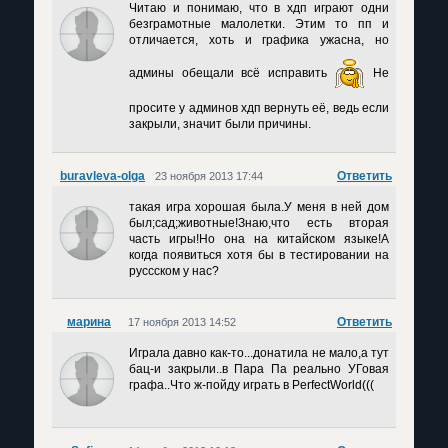
Читаю и понимаю, что в хдп играют одни
безграмотные малолетки. Этим то пп и
отличается, хоть и графика ужасна, но
админы обещали всё исправить
Не
просите у админов хдп вернуть её, ведь если
закрыли, значит были причины.
buravleva-olga
Ответить
23 ноября 2013 17:44
такая игра хорошая была.У меня в ней дом
был;сад;животные!Знаю,что есть вторая
часть игры!Но она на китайском языке!А
когда появиться хотя бы в тестировании на
руссском у нас?
марина
Ответить
17 ноября 2013 14:52
Играла давно как-то...донатила не мало,а тут
бац-и закрыли..в Пара Па реально УГовая
графа..Что ж-пойду играть в PerfectWorld(((