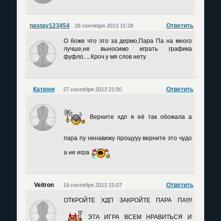
nastay123454
Ответить
28 сентября 2013 15:28
О боже что это за дермо,Пара Па на много
лучше,не выносимо играть графика
фуфло.....Кроч у мя слов нету
Катюня
Ответить
27 сентября 2013 21:00
Верните хдп я её так обожала а
пара пу ненавижу прощууу верните это чудо
а не игра
Veitron
Ответить
19 сентября 2013 15:07
ОТКРОЙТЕ ХДП ЗАКРОЙТЕ ПАРА ПА!!!!
ЭТА ИГРА ВСЕМ НРАВИТЬСЯ И