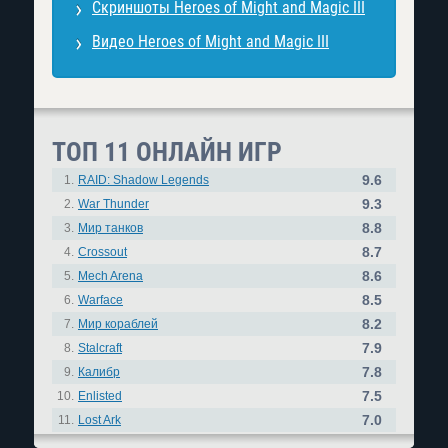
Скриншоты Heroes of Might and Magic III
Видео Heroes of Might and Magic III
ТОП 11 ОНЛАЙН ИГР
9.6
1.
RAID: Shadow Legends
9.3
2.
War Thunder
8.8
3.
Мир танков
8.7
4.
Crossout
8.6
5.
Mech Arena
8.5
6.
Warface
8.2
7.
Мир кораблей
7.9
8.
Stalcraft
7.8
9.
Калибр
7.5
10.
Enlisted
7.0
11.
Lost Ark