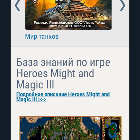
Prev
Next
Мир танков
Raid: 
База знаний по игре
Heroes Might and
Magic III
Подробное описание Heroes Might and
Magic III >>>