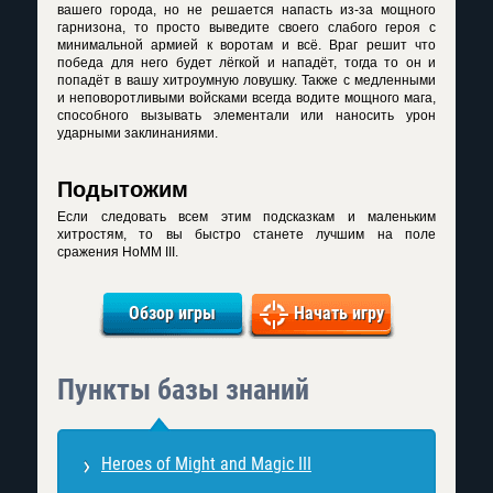
вашего города, но не решается напасть из-за мощного
гарнизона, то просто выведите своего слабого героя с
минимальной армией к воротам и всё. Враг решит что
победа для него будет лёгкой и нападёт, тогда то он и
попадёт в вашу хитроумную ловушку. Также с медленными
и неповоротливыми войсками всегда водите мощного мага,
способного вызывать элементали или наносить урон
ударными заклинаниями.
Подытожим
Если следовать всем этим подсказкам и маленьким
хитростям, то вы быстро станете лучшим на поле
сражения HoMM III.
Обзор игры
Начать игру
Пункты базы знаний
Heroes of Might and Magic III